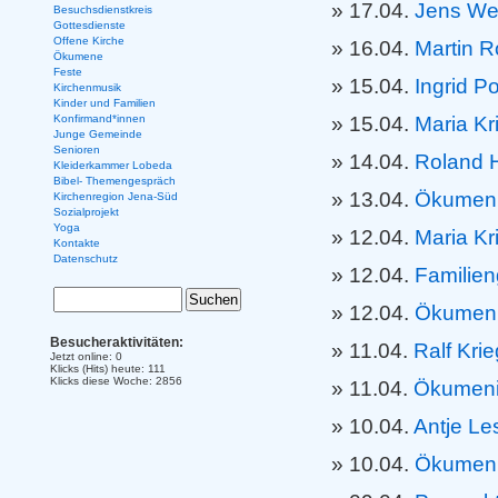
17.04.
Jens We
Besuchsdienstkreis
Gottesdienste
Offene Kirche
16.04.
Martin R
Ökumene
Feste
15.04.
Ingrid 
Kirchenmusik
Kinder und Familien
15.04.
Maria Kr
Konfirmand*innen
Junge Gemeinde
Senioren
14.04.
Roland 
Kleiderkammer Lobeda
Bibel- Themengespräch
13.04.
Ökumenis
Kirchenregion Jena-Süd
Sozialprojekt
Yoga
12.04.
Maria Kr
Kontakte
Datenschutz
12.04.
Familien
12.04.
Ökumeni
Besucheraktivitäten:
11.04.
Ralf Krie
Jetzt online: 0
Klicks (Hits) heute: 111
Klicks diese Woche: 2856
11.04.
Ökumeni
10.04.
Antje Le
10.04.
Ökumeni