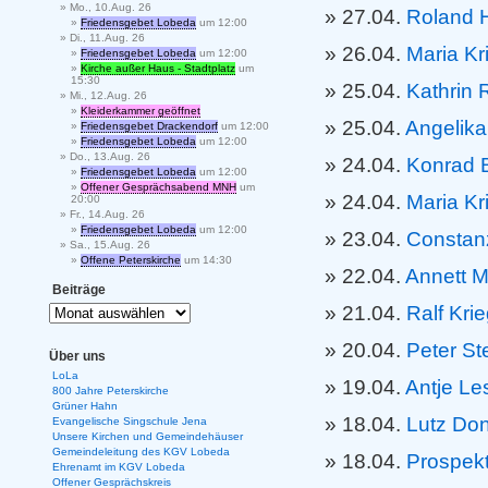
Mo., 10.Aug. 26
27.04.
Roland 
Friedensgebet Lobeda
um 12:00
Di., 11.Aug. 26
26.04.
Maria Kr
Friedensgebet Lobeda
um 12:00
Kirche außer Haus - Stadtplatz
um
15:30
25.04.
Kathrin
Mi., 12.Aug. 26
Kleiderkammer geöffnet
25.04.
Angelika
Friedensgebet Drackendorf
um 12:00
Friedensgebet Lobeda
um 12:00
Do., 13.Aug. 26
24.04.
Konrad 
Friedensgebet Lobeda
um 12:00
Offener Gesprächsabend MNH
um
24.04.
Maria Kr
20:00
Fr., 14.Aug. 26
Friedensgebet Lobeda
um 12:00
23.04.
Constan
Sa., 15.Aug. 26
Offene Peterskirche
um 14:30
22.04.
Annett M
Beiträge
21.04.
Ralf Kri
20.04.
Peter St
Über uns
LoLa
19.04.
Antje Le
800 Jahre Peterskirche
Grüner Hahn
18.04.
Lutz Do
Evangelische Singschule Jena
Unsere Kirchen und Gemeindehäuser
Gemeindeleitung des KGV Lobeda
18.04.
Prospek
Ehrenamt im KGV Lobeda
Offener Gesprächskreis