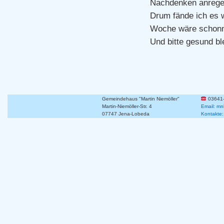
Nachdenken anrege
Drum fände ich es w
Woche wäre schon
Und bitte gesund bl
Gemeindehaus "Martin Niemöller"
03641
Martin-Niemöller-Str. 4
Email: mn
07747 Jena-Lobeda
Kontakte