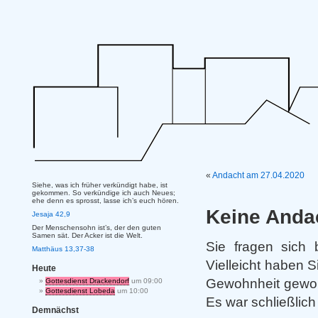
«
Andacht am 27.04.2020
Siehe, was ich früher verkündigt habe, ist
gekommen. So verkündige ich auch Neues;
ehe denn es sprosst, lasse ich’s euch hören.
Keine Anda
Jesaja 42,9
Der Menschensohn ist’s, der den guten
Samen sät. Der Acker ist die Welt.
Sie fragen sich 
Matthäus 13,37-38
Vielleicht haben S
Heute
Gewohnheit gewor
Gottesdienst Drackendorf
um 09:00
Gottesdienst Lobeda
um 10:00
Es war schließlic
Demnächst