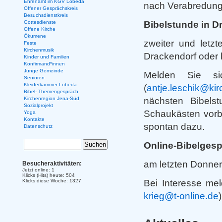
Ehrenamt im KGV Lobeda
nach Verabredung,
Offener Gesprächskreis
Besuchsdienstkreis
Bibelstunde in D
Gottesdienste
Offene Kirche
Ökumene
zweiter und letz
Feste
Kirchenmusik
Drackendorf oder b
Kinder und Familien
Konfirmand*innen
Junge Gemeinde
Melden Sie sic
Senioren
Kleiderkammer Lobeda
(
antje.leschik@kir
Bibel- Themengespräch
nächsten Bibels
Kirchenregion Jena-Süd
Sozialprojekt
Schaukästen vorb
Yoga
Kontakte
spontan dazu.
Datenschutz
Online-Bibelgespr
am letzten Donner
Besucheraktivitäten:
Jetzt online: 1
Klicks (Hits) heute: 504
Bei Interesse mel
Klicks diese Woche: 1327
krieg@t-online.de