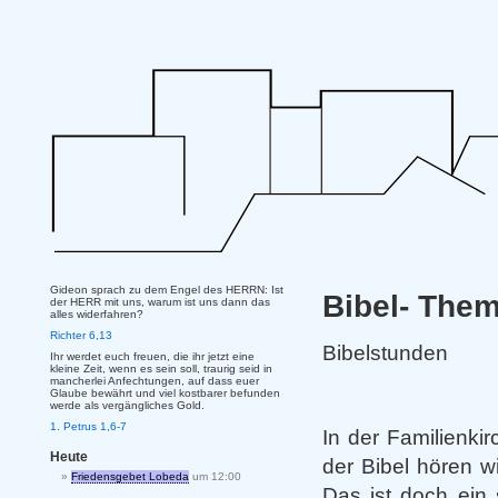
Gideon sprach zu dem Engel des HERRN: Ist
Bibel- The
der HERR mit uns, warum ist uns dann das
alles widerfahren?
Richter 6,13
Bibelstunden
Ihr werdet euch freuen, die ihr jetzt eine
kleine Zeit, wenn es sein soll, traurig seid in
mancherlei Anfechtungen, auf dass euer
Glaube bewährt und viel kostbarer befunden
werde als vergängliches Gold.
1. Petrus 1,6-7
In der Familienki
Heute
der Bibel hören w
Friedensgebet Lobeda
um 12:00
Das ist doch ein 