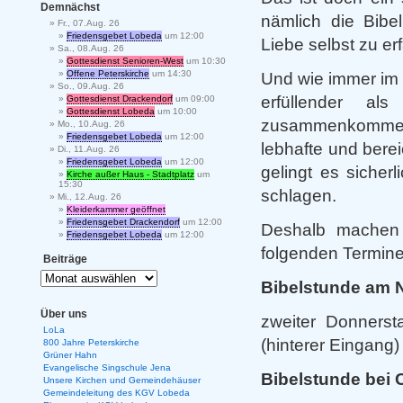
Demnächst
nämlich die Bibe
Fr., 07.Aug. 26
Friedensgebet Lobeda
um 12:00
Liebe selbst zu er
Sa., 08.Aug. 26
Gottesdienst Senioren-West
um 10:30
Offene Peterskirche
um 14:30
Und wie immer im L
So., 09.Aug. 26
erfüllender al
Gottesdienst Drackendorf
um 09:00
Gottesdienst Lobeda
um 10:00
zusammenkommen,
Mo., 10.Aug. 26
Friedensgebet Lobeda
um 12:00
lebhafte und ber
Di., 11.Aug. 26
Friedensgebet Lobeda
um 12:00
gelingt es sicher
Kirche außer Haus - Stadtplatz
um
15:30
schlagen.
Mi., 12.Aug. 26
Kleiderkammer geöffnet
Friedensgebet Drackendorf
um 12:00
Deshalb machen 
Friedensgebet Lobeda
um 12:00
folgenden Termine
Beiträge
Bibelstunde am N
Über uns
zweiter Donnerst
LoLa
(hinterer Eingang)
800 Jahre Peterskirche
Grüner Hahn
Evangelische Singschule Jena
Bibelstunde bei C
Unsere Kirchen und Gemeindehäuser
Gemeindeleitung des KGV Lobeda