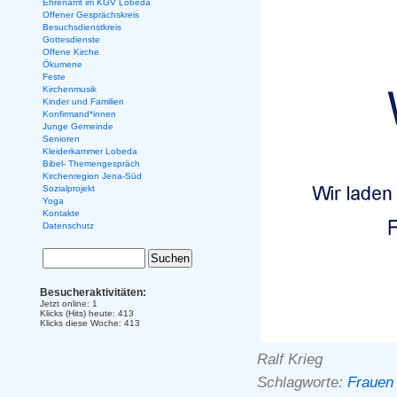
Ehrenamt im KGV Lobeda
Offener Gesprächskreis
Besuchsdienstkreis
Gottesdienste
Offene Kirche
Ökumene
Feste
Kirchenmusik
Kinder und Familien
Konfirmand*innen
Junge Gemeinde
Senioren
Kleiderkammer Lobeda
Bibel- Themengespräch
Kirchenregion Jena-Süd
Sozialprojekt
Yoga
Kontakte
Datenschutz
Besucheraktivitäten:
Jetzt online: 1
Klicks (Hits) heute: 413
Klicks diese Woche: 413
Ralf Krieg
Schlagworte:
Frauen 