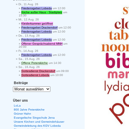
Di., 11.Aug. 26
Friedensgebet Lobeda
um 12:00
Kirche außer Haus - Stadtplatz
um
15:30
Mi., 12.Aug. 26
Kleiderkammer geöffnet
Friedensgebet Drackendorf
um 12:00
Friedensgebet Lobeda
um 12:00
Do., 13.Aug. 26
Friedensgebet Lobeda
um 12:00
Offener Gesprächsabend MNH
um
20:00
Fr., 14.Aug. 26
Friedensgebet Lobeda
um 12:00
Sa., 15.Aug. 26
Offene Peterskirche
um 14:30
So., 16.Aug. 26
Gottesdienst Drackendorf
um 09:00
Gottesdienst Lobeda
um 10:00
Beiträge
Über uns
LoLa
800 Jahre Peterskirche
Grüner Hahn
Evangelische Singschule Jena
Unsere Kirchen und Gemeindehäuser
Gemeindeleitung des KGV Lobeda