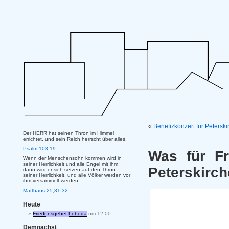
«
Benefizkonzert für Petersk
Der HERR hat seinen Thron im Himmel
errichtet, und sein Reich herrscht über alles.
Psalm 103,19
Was für Fr
Wenn der Menschensohn kommen wird in
seiner Herrlichkeit und alle Engel mit ihm,
Peterskirc
dann wird er sich setzen auf den Thron
seiner Herrlichkeit, und alle Völker werden vor
ihm versammelt werden.
Matthäus 25,31-32
Heute
Friedensgebet Lobeda
um 12:00
Demnächst