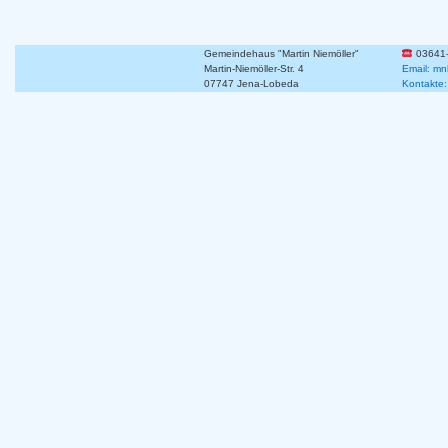
Gemeindehaus "Martin Niemöller"
03641
Martin-Niemöller-Str. 4
Email: mn
07747 Jena-Lobeda
Kontakte