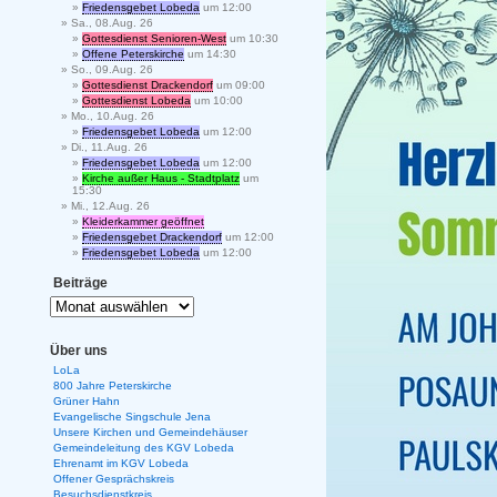
Friedensgebet Lobeda
um 12:00
Sa., 08.Aug. 26
Gottesdienst Senioren-West
um 10:30
Offene Peterskirche
um 14:30
So., 09.Aug. 26
Gottesdienst Drackendorf
um 09:00
Gottesdienst Lobeda
um 10:00
Mo., 10.Aug. 26
Friedensgebet Lobeda
um 12:00
Di., 11.Aug. 26
Friedensgebet Lobeda
um 12:00
Kirche außer Haus - Stadtplatz
um
15:30
Mi., 12.Aug. 26
Kleiderkammer geöffnet
Friedensgebet Drackendorf
um 12:00
Friedensgebet Lobeda
um 12:00
Beiträge
Über uns
LoLa
800 Jahre Peterskirche
Grüner Hahn
Evangelische Singschule Jena
Unsere Kirchen und Gemeindehäuser
Gemeindeleitung des KGV Lobeda
Ehrenamt im KGV Lobeda
Offener Gesprächskreis
Besuchsdienstkreis