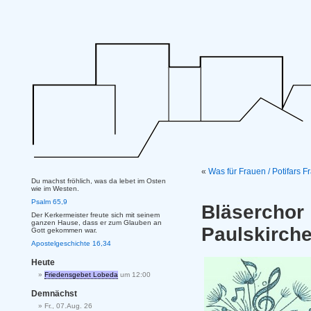
«
Was für Frauen / Potifars 
Du machst fröhlich, was da lebet im Osten
wie im Westen.
Psalm 65,9
Bläsercho
Der Kerkermeister freute sich mit seinem
ganzen Hause, dass er zum Glauben an
Paulskirche
Gott gekommen war.
Apostelgeschichte 16,34
Heute
Friedensgebet Lobeda
um 12:00
Demnächst
Fr., 07.Aug. 26