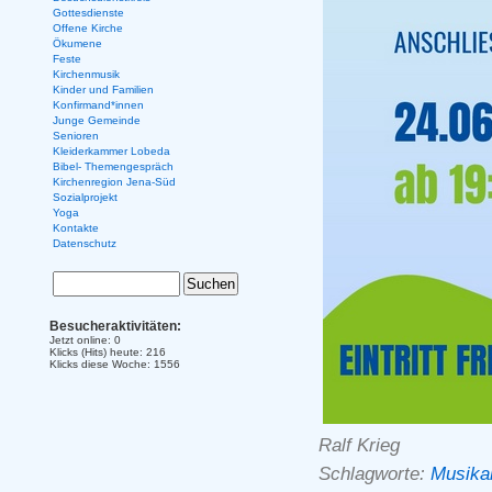
Gottesdienste
Offene Kirche
Ökumene
Feste
Kirchenmusik
Kinder und Familien
Konfirmand*innen
Junge Gemeinde
Senioren
Kleiderkammer Lobeda
Bibel- Themengespräch
Kirchenregion Jena-Süd
Sozialprojekt
Yoga
Kontakte
Datenschutz
Besucheraktivitäten:
Jetzt online: 0
Klicks (Hits) heute: 216
Klicks diese Woche: 1556
Ralf Krieg
Schlagworte:
Musika