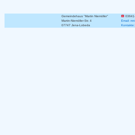
Gemeindehaus "Martin Niemöller"
03641
Martin-Niemöller-Str. 4
Email: mn
07747 Jena-Lobeda
Kontakte