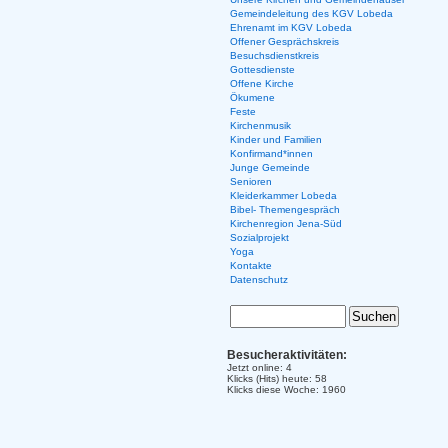
Gemeindeleitung des KGV Lobeda
Ehrenamt im KGV Lobeda
Offener Gesprächskreis
Besuchsdienstkreis
Gottesdienste
Offene Kirche
Ökumene
Feste
Kirchenmusik
Kinder und Familien
Konfirmand*innen
Junge Gemeinde
Senioren
Kleiderkammer Lobeda
Bibel- Themengespräch
Kirchenregion Jena-Süd
Sozialprojekt
Yoga
Kontakte
Datenschutz
Besucheraktivitäten:
Jetzt online: 4
Klicks (Hits) heute: 58
Klicks diese Woche: 1960