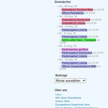
Demnächst
Sa., 08.Aug. 26
Gottesdienst Senioren-West
um 10:30
Offene Peterskirche
um 14:30
So., 09.Aug. 26
Gottesdienst Drackendorf
um 09:00
Gottesdienst Lobeda
um 10:00
Mo., 10.Aug. 26
Friedensgebet Lobeda
um 12:00
Di., 11.Aug. 26
Friedensgebet Lobeda
um 12:00
Kirche außer Haus - Stadtplatz
um
15:30
Mi., 12.Aug. 26
Kleiderkammer geöffnet
Friedensgebet Drackendorf
um 12:00
Friedensgebet Lobeda
um 12:00
Do., 13.Aug. 26
Friedensgebet Lobeda
um 12:00
Offener Gesprächsabend MNH
um
20:00
Beiträge
Über uns
LoLa
800 Jahre Peterskirche
Grüner Hahn
Evangelische Singschule Jena
Unsere Kirchen und Gemeindehäuser