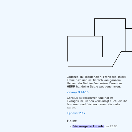
Jauchze, du Tochter Zion! Frohlocke, Israel!
Freue dich und sei fröhlich von ganzem
Herzen, du Tochter Jerusalem! Denn der
HERR hat deine Strafe weggenommen.
Zefanja 3,14-15
Christus ist gekommen und hat im
Evangelium Frieden verkündigt euch, die ihr
fern wart, und Frieden denen, die nahe
waren.
Epheser 2,17
Heute
Friedensgebet Lobeda
um 12:00