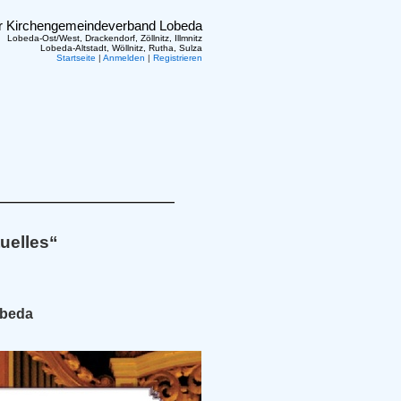
er Kirchengemeindeverband Lobeda
Lobeda-Ost/West, Drackendorf, Zöllnitz, Illmnitz
Lobeda-Altstadt, Wöllnitz, Rutha, Sulza
Startseite
|
Anmelden
|
Registrieren
tuelles“
obeda