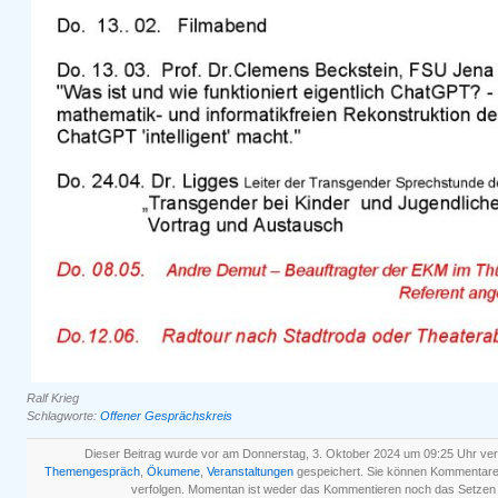
Ralf Krieg
Schlagworte:
Offener Gesprächskreis
Dieser Beitrag wurde vor am Donnerstag, 3. Oktober 2024 um 09:25 Uhr verö
Themengespräch
,
Ökumene
,
Veranstaltungen
gespeichert. Sie können Kommentare
verfolgen. Momentan ist weder das Kommentieren noch das Setzen