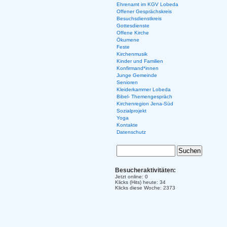
Ehrenamt im KGV Lobeda
Offener Gesprächskreis
Besuchsdienstkreis
Gottesdienste
Offene Kirche
Ökumene
Feste
Kirchenmusik
Kinder und Familien
Konfirmand*innen
Junge Gemeinde
Senioren
Kleiderkammer Lobeda
Bibel- Themengespräch
Kirchenregion Jena-Süd
Sozialprojekt
Yoga
Kontakte
Datenschutz
Besucheraktivitäten:
Jetzt online: 0
Klicks (Hits) heute: 34
Klicks diese Woche: 2373