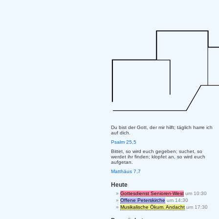
Du bist der Gott, der mir hilft; täglich harre ich
auf dich.
Psalm 25,5
Bittet, so wird euch gegeben; suchet, so
werdet ihr finden; klopfet an, so wird euch
aufgetan.
Matthäus 7,7
Heute
Gottesdienst Senioren-West
um 10:30
Offene Peterskirche
um 14:30
Musikalische Ökum. Andacht
um 17:30