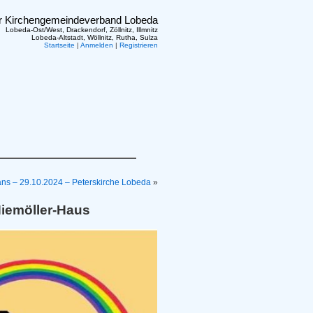
er Kirchengemeindeverband Lobeda
Lobeda-Ost/West, Drackendorf, Zöllnitz, Illmnitz
Lobeda-Altstadt, Wöllnitz, Rutha, Sulza
Startseite
|
Anmelden
|
Registrieren
ans – 29.10.2024 – Peterskirche Lobeda
»
Niemöller-Haus