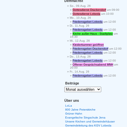
Demnächst
So., 09.Aug. 26
Gottesdienst Drackendorf
um 09:00
Gottesdienst Lobeda
um 10:00
Mo., 10.Aug. 26
Friedensgebet Lobeda
um 12:00
Di., 11.Aug. 26
Friedensgebet Lobeda
um 12:00
Kirche außer Haus - Stadtplatz
um
15:30
Mi., 12.Aug. 26
Kleiderkammer geöffnet
Friedensgebet Drackendorf
um 12:00
Friedensgebet Lobeda
um 12:00
Do., 13.Aug. 26
Friedensgebet Lobeda
um 12:00
Offener Gesprächsabend MNH
um
20:00
Fr., 14.Aug. 26
Friedensgebet Lobeda
um 12:00
Beiträge
Über uns
LoLa
800 Jahre Peterskirche
Grüner Hahn
Evangelische Singschule Jena
Unsere Kirchen und Gemeindehäuser
Gemeindeleitung des KGV Lobeda