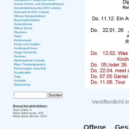
Unsere Kirchen und Gemeindehäuser
Gemeindeleitung des KGV Lobeda
Ehrenamt im KGV Lobeda
Offener Gesprächskreis
Besuchsdienstkreis
Gottesdienste
Offene Kirche
Ökumene
Feste
Kirchenmusik
Kinder und Familien
Konfirmand*innen
Junge Gemeinde
Senioren
Kleiderkammer Lobeda
Bibel- Themengespräch
Kirchenregion Jena-Süd
Sozialprojekt
Yoga
Kontakte
Datenschutz
Veröffentlicht i
Besucheraktivitäten:
Jetzt online: 0
Klicks (Hits) heute: 415
Klicks diese Woche: 2317
Offene Ges