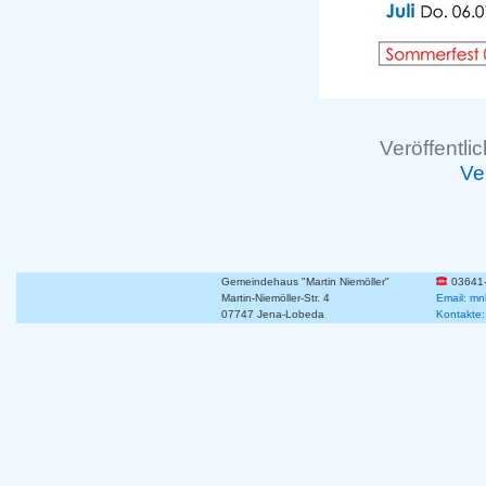
Veröffentlic
Ve
Gemeindehaus "Martin Niemöller"
03641
Martin-Niemöller-Str. 4
Email: mn
07747 Jena-Lobeda
Kontakte