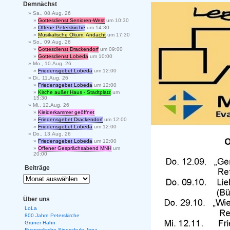
Demnächst
Sa., 08.Aug. 26
Gottesdienst Senioren-West
um 10:30
Offene Peterskirche
um 14:30
Musikalische Ökum. Andacht
um 17:30
So., 09.Aug. 26
Gottesdienst Drackendorf
um 09:00
Gottesdienst Lobeda
um 10:00
Mo., 10.Aug. 26
Friedensgebet Lobeda
um 12:00
Di., 11.Aug. 26
Friedensgebet Lobeda
um 12:00
Kirche außer Haus - Stadtplatz
um
15:30
Mi., 12.Aug. 26
Kleiderkammer geöffnet
Friedensgebet Drackendorf
um 12:00
Friedensgebet Lobeda
um 12:00
Do., 13.Aug. 26
Friedensgebet Lobeda
um 12:00
Offener Gesprächsabend MNH
um
20:00
Beiträge
Über uns
LoLa
800 Jahre Peterskirche
Grüner Hahn
Evangelische Singschule Jena