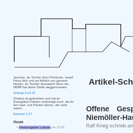
Jauchze, du Tochter Zion! Frohlocke, Israel!
Artikel-Sc
Freue dich und sei fröhlich von ganzem
Herzen, du Tochter Jerusalem! Denn der
HERR hat deine Strafe weggenommen.
Zefanja 3,14-15
Christus ist gekommen und hat im
Evangelium Frieden verkündigt euch, die ihr
fern wart, und Frieden denen, die nahe
Offene Ges
waren.
Epheser 2,17
Niemöller-Ha
Heute
Ralf Krieg schrieb 
Friedensgebet Lobeda
um 12:00