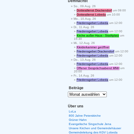
Demnächst
So., 09.Aug. 26
Gottesdienst Drackendorf
um 09:00
Gottesdienst Lobeda
um 10:00
Mo., 10.Aug. 26
Friedensgebet Lobeda
um 12:00
Di., 11.Aug. 26
Friedensgebet Lobeda
um 12:00
Kirche außer Haus - Stadtplatz
um
15:30
Mi., 12.Aug. 26
Kleiderkammer geöffnet
Friedensgebet Drackendorf
um 12:00
Friedensgebet Lobeda
um 12:00
Do., 13.Aug. 26
Friedensgebet Lobeda
um 12:00
Offener Gesprächsabend MNH
um
20:00
Fr., 14.Aug. 26
Friedensgebet Lobeda
um 12:00
Beiträge
Über uns
LoLa
800 Jahre Peterskirche
Grüner Hahn
Evangelische Singschule Jena
Unsere Kirchen und Gemeindehäuser
Gemeindeleitung des KGV Lobeda