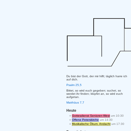
Du bist der Gott, der mir hilft; täglich harre ich
auf dich.
Psalm 25,5
Bittet, so wird euch gegeben; suchet, so
werdet ihr finden; klopfet an, so wird euch
aufgetan.
Matthäus 7,7
Heute
Gottesdienst Senioren-West
um 10:30
Offene Peterskirche
um 14:30
Musikalische Ökum. Andacht
um 17:30