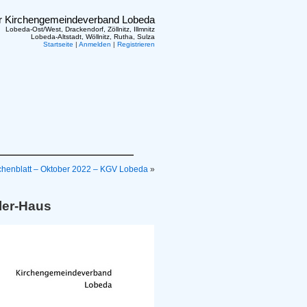
er Kirchengemeindeverband Lobeda
Lobeda-Ost/West, Drackendorf, Zöllnitz, Illmnitz
Lobeda-Altstadt, Wöllnitz, Rutha, Sulza
Startseite
|
Anmelden
|
Registrieren
chenblatt – Oktober 2022 – KGV Lobeda
»
ler-Haus