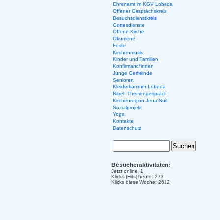
Ehrenamt im KGV Lobeda
Offener Gesprächskreis
Besuchsdienstkreis
Gottesdienste
Offene Kirche
Ökumene
Feste
Kirchenmusik
Kinder und Familien
Konfirmand*innen
Junge Gemeinde
Senioren
Kleiderkammer Lobeda
Bibel- Themengespräch
Kirchenregion Jena-Süd
Sozialprojekt
Yoga
Kontakte
Datenschutz
Besucheraktivitäten:
Jetzt online: 1
Klicks (Hits) heute: 273
Klicks diese Woche: 2612