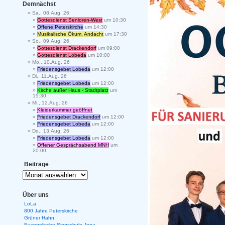
Demnächst
Sa., 08.Aug. 26
Gottesdienst Senioren-West
um 10:30
Offene Peterskirche
um 14:30
Musikalische Ökum. Andacht
um 17:30
So., 09.Aug. 26
Gottesdienst Drackendorf
um 09:00
Gottesdienst Lobeda
um 10:00
Mo., 10.Aug. 26
Friedensgebet Lobeda
um 12:00
Di., 11.Aug. 26
Friedensgebet Lobeda
um 12:00
Kirche außer Haus - Stadtplatz
um
15:30
Mi., 12.Aug. 26
Kleiderkammer geöffnet
Friedensgebet Drackendorf
um 12:00
Friedensgebet Lobeda
um 12:00
Do., 13.Aug. 26
Friedensgebet Lobeda
um 12:00
Offener Gesprächsabend MNH
um
20:00
Beiträge
Über uns
LoLa
800 Jahre Peterskirche
Grüner Hahn
Evangelische Singschule Jena