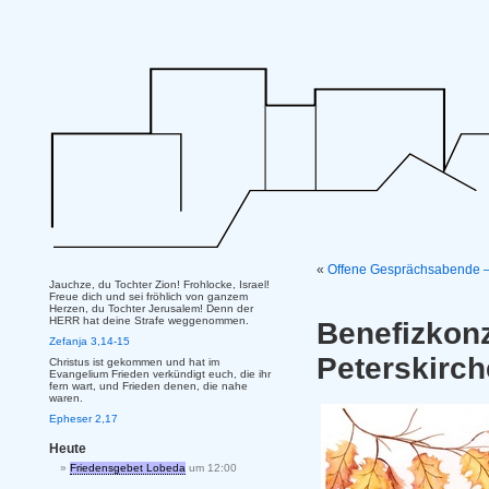
«
Offene Gesprächsabende –
Jauchze, du Tochter Zion! Frohlocke, Israel!
Freue dich und sei fröhlich von ganzem
Herzen, du Tochter Jerusalem! Denn der
HERR hat deine Strafe weggenommen.
Benefizko
Zefanja 3,14-15
Peterskirc
Christus ist gekommen und hat im
Evangelium Frieden verkündigt euch, die ihr
fern wart, und Frieden denen, die nahe
waren.
Epheser 2,17
Heute
Friedensgebet Lobeda
um 12:00