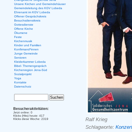
Unsere Kirchen und Gemeindehäuser
Gemeindeleitung des KGV Lobeda
Ehrenamt im KGV Lobeda
Offener Gesprächskreis
Besuchsdienstkreis
Gottesdienste
Offene Kirche
Ökumene
Feste
Kirchenmusik
Kinder und Familien
Konfirmand*innen
Junge Gemeinde
Senioren
Kleiderkammer Lobeda
Bibel- Themengespräch
Kirchenregion Jena-Süd
Sozialprojekt
Yoga
Kontakte
Datenschutz
Besucheraktivitäten:
Jetzt online: 0
Klicks (Hits) heute: 417
Ralf Krieg
Klicks diese Woche: 2319
Schlagworte:
Konzer