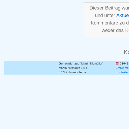
Dieser Beitrag wur
und unter
Aktue
Kommentare zu d
weder das K
K
Gemeindehaus "Martin Niemöller"
03641
Martin-Niemöller-Str. 4
Email: mn
07747 Jena-Lobeda
Kontakte