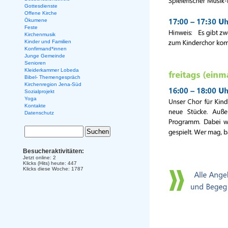
Gottesdienste
Offene Kirche
Ökumene
Feste
Kirchenmusik
Kinder und Familien
Konfirmand*innen
Junge Gemeinde
Senioren
Kleiderkammer Lobeda
Bibel- Themengespräch
Kirchenregion Jena-Süd
Sozialprojekt
Yoga
Kontakte
Datenschutz
Besucheraktivitäten:
Jetzt online: 2
Klicks (Hits) heute: 447
Klicks diese Woche: 1787