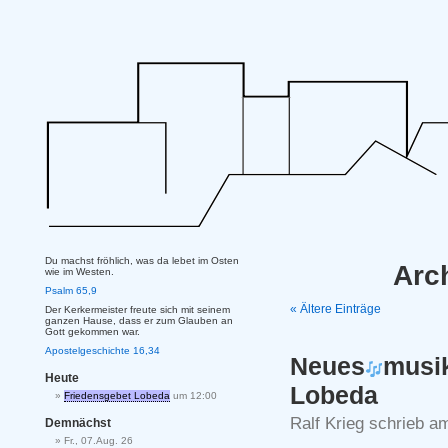
Du machst fröhlich, was da lebet im Osten
Arch
wie im Westen.
Psalm 65,9
« Ältere Einträge
Der Kerkermeister freute sich mit seinem
ganzen Hause, dass er zum Glauben an
Gott gekommen war.
Apostelgeschichte 16,34
Neues
musi
Heute
Lobeda
Friedensgebet Lobeda
um 12:00
Ralf Krieg schrieb a
Demnächst
Fr., 07.Aug. 26