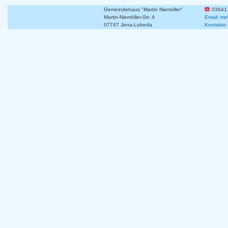
Gemeindehaus "Martin Niemöller"
03641
Martin-Niemöller-Str. 4
Email: mn
07747 Jena-Lobeda
Kontakte