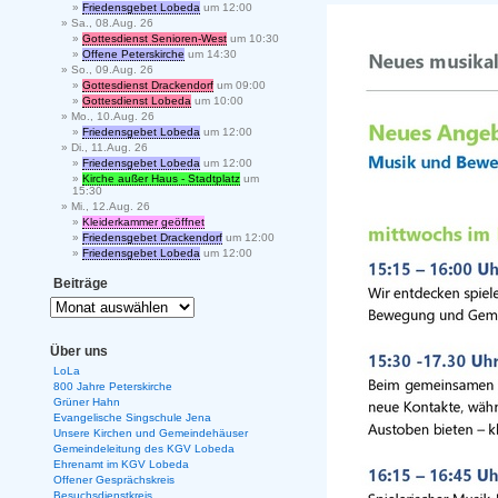
Friedensgebet Lobeda
um 12:00
Sa., 08.Aug. 26
Gottesdienst Senioren-West
um 10:30
Offene Peterskirche
um 14:30
So., 09.Aug. 26
Gottesdienst Drackendorf
um 09:00
Gottesdienst Lobeda
um 10:00
Mo., 10.Aug. 26
Friedensgebet Lobeda
um 12:00
Di., 11.Aug. 26
Friedensgebet Lobeda
um 12:00
Kirche außer Haus - Stadtplatz
um
15:30
Mi., 12.Aug. 26
Kleiderkammer geöffnet
Friedensgebet Drackendorf
um 12:00
Friedensgebet Lobeda
um 12:00
Beiträge
Über uns
LoLa
800 Jahre Peterskirche
Grüner Hahn
Evangelische Singschule Jena
Unsere Kirchen und Gemeindehäuser
Gemeindeleitung des KGV Lobeda
Ehrenamt im KGV Lobeda
Offener Gesprächskreis
Besuchsdienstkreis