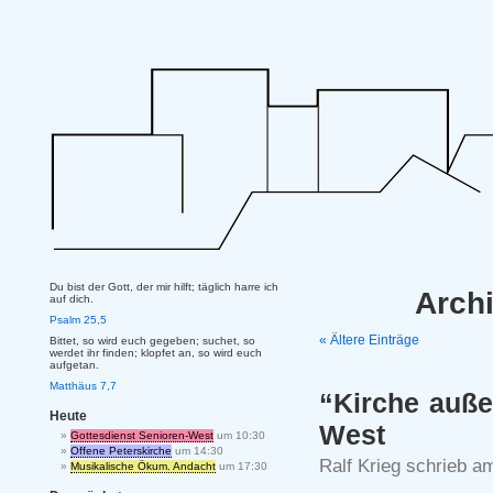
Du bist der Gott, der mir hilft; täglich harre ich
Archi
auf dich.
Psalm 25,5
« Ältere Einträge
Bittet, so wird euch gegeben; suchet, so
werdet ihr finden; klopfet an, so wird euch
aufgetan.
Matthäus 7,7
“Kirche auße
Heute
West
Gottesdienst Senioren-West
um 10:30
Offene Peterskirche
um 14:30
Ralf Krieg schrieb a
Musikalische Ökum. Andacht
um 17:30