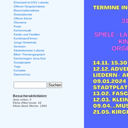
Ehrenamt im KGV Lobeda
Offener Gesprächskreis
Besuchsdienstkreis
Gottesdienste
Offene Kirche
Ökumene
Feste
Kirchenmusik
Kinder und Familien
Konfirmand*innen
Junge Gemeinde
Senioren
Kleiderkammer Lobeda
Bibel- Themengespräch
Kirchenregion Jena-Süd
Sozialprojekt
Yoga
Kontakte
Datenschutz
Besucheraktivitäten:
Jetzt online: 0
Klicks (Hits) heute: 44
Klicks diese Woche: 2383