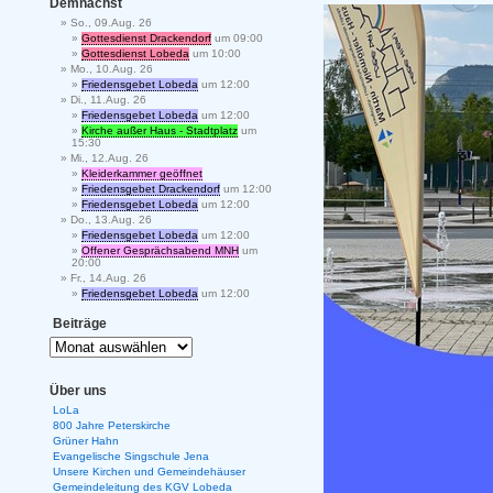
Demnächst
So., 09.Aug. 26
Gottesdienst Drackendorf
um 09:00
Gottesdienst Lobeda
um 10:00
Mo., 10.Aug. 26
Friedensgebet Lobeda
um 12:00
Di., 11.Aug. 26
Friedensgebet Lobeda
um 12:00
Kirche außer Haus - Stadtplatz
um
15:30
Mi., 12.Aug. 26
Kleiderkammer geöffnet
Friedensgebet Drackendorf
um 12:00
Friedensgebet Lobeda
um 12:00
Do., 13.Aug. 26
Friedensgebet Lobeda
um 12:00
Offener Gesprächsabend MNH
um
20:00
Fr., 14.Aug. 26
Friedensgebet Lobeda
um 12:00
Beiträge
Über uns
LoLa
800 Jahre Peterskirche
Grüner Hahn
Evangelische Singschule Jena
Unsere Kirchen und Gemeindehäuser
Gemeindeleitung des KGV Lobeda