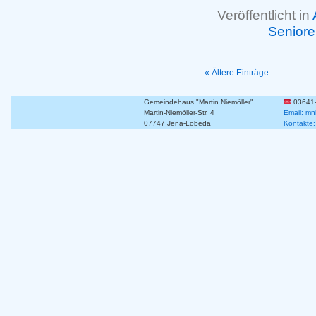
Veröffentlicht in
Senior
« Ältere Einträge
Gemeindehaus "Martin Niemöller"
03641
Martin-Niemöller-Str. 4
Email: mn
07747 Jena-Lobeda
Kontakte