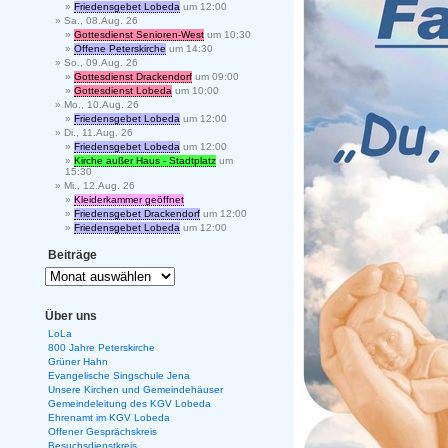
Friedensgebet Lobeda
um 12:00
Sa., 08.Aug. 26
Gottesdienst Senioren-West
um 10:30
Offene Peterskirche
um 14:30
So., 09.Aug. 26
Gottesdienst Drackendorf
um 09:00
Gottesdienst Lobeda
um 10:00
Mo., 10.Aug. 26
Friedensgebet Lobeda
um 12:00
Di., 11.Aug. 26
Friedensgebet Lobeda
um 12:00
Kirche außer Haus - Stadtplatz
um
15:30
Mi., 12.Aug. 26
Kleiderkammer geöffnet
Friedensgebet Drackendorf
um 12:00
Friedensgebet Lobeda
um 12:00
Beiträge
Über uns
LoLa
800 Jahre Peterskirche
Grüner Hahn
Evangelische Singschule Jena
Unsere Kirchen und Gemeindehäuser
Gemeindeleitung des KGV Lobeda
Ehrenamt im KGV Lobeda
Offener Gesprächskreis
Besuchsdienstkreis