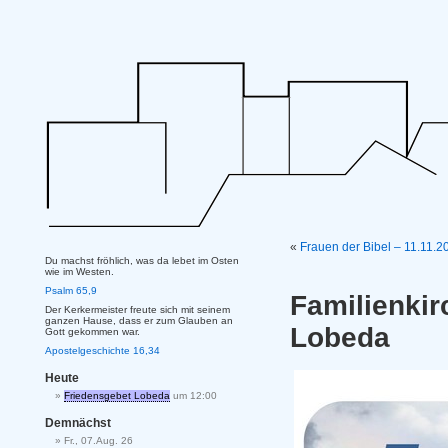
«
Frauen der Bibel – 11.11.2
Du machst fröhlich, was da lebet im Osten
wie im Westen.
Psalm 65,9
Familienki
Der Kerkermeister freute sich mit seinem
ganzen Hause, dass er zum Glauben an
Lobeda
Gott gekommen war.
Apostelgeschichte 16,34
Heute
Friedensgebet Lobeda
um 12:00
Demnächst
Fr., 07.Aug. 26