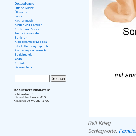
Gottesdienste
Offene Kirche
Ökumene
Feste
Kirchenmusik
Kinder und Familien
Konfirmand*innen
Junge Gemeinde
Senioren
Kleiderkammer Lobeda
Bibel- Themengespräch
Kirchenregion Jena-Süd
Sozialprojekt
Yoga
Kontakte
Datenschutz
Besucheraktivitäten:
Jetzt online: 2
Klicks (Hits) heute: 413
Klicks diese Woche: 1753
Ralf Krieg
Schlagworte:
Familie