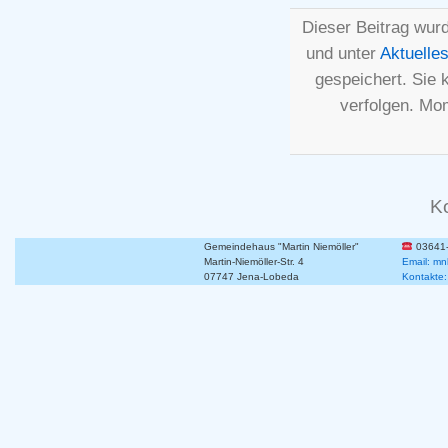
Dieser Beitrag wur
und unter
Aktuelle
gespeichert. Sie
verfolgen. Mo
K
Gemeindehaus "Martin Niemöller"
03641
Martin-Niemöller-Str. 4
Email: mn
07747 Jena-Lobeda
Kontakte