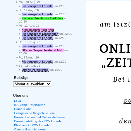
Mo., 10.Aug. 26
Friedensgebet Lobeda
um 12:00
Di., 11.Aug. 26
Friedensgebet Lobeda
um 12:00
Kirche außer Haus - Stadtplatz
um
15:30
Mi., 12.Aug. 26
Kleiderkammer geöffnet
Friedensgebet Drackendorf
um 12:00
Friedensgebet Lobeda
um 12:00
Do., 13.Aug. 26
Friedensgebet Lobeda
um 12:00
Offener Gesprächsabend MNH
um
20:00
Fr., 14.Aug. 26
Friedensgebet Lobeda
um 12:00
Sa., 15.Aug. 26
Offene Peterskirche
um 14:30
Beiträge
Über uns
LoLa
800 Jahre Peterskirche
Grüner Hahn
Evangelische Singschule Jena
Unsere Kirchen und Gemeindehäuser
Gemeindeleitung des KGV Lobeda
Ehrenamt im KGV Lobeda
Offener Gesprächskreis