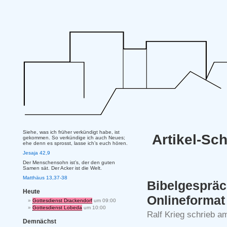
Siehe, was ich früher verkündigt habe, ist
Artikel-Sc
gekommen. So verkündige ich auch Neues;
ehe denn es sprosst, lasse ich’s euch hören.
Jesaja 42,9
Der Menschensohn ist’s, der den guten
Samen sät. Der Acker ist die Welt.
Matthäus 13,37-38
Bibelgespräc
Heute
Onlineformat
Gottesdienst Drackendorf
um 09:00
Gottesdienst Lobeda
um 10:00
Ralf Krieg schrieb a
Demnächst