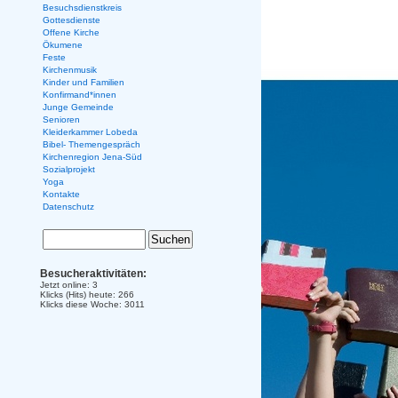
Besuchsdienstkreis
Gottesdienste
Offene Kirche
Ökumene
Feste
Kirchenmusik
Kinder und Familien
Konfirmand*innen
Junge Gemeinde
Senioren
Kleiderkammer Lobeda
Bibel- Themengespräch
Kirchenregion Jena-Süd
Sozialprojekt
Yoga
Kontakte
Datenschutz
Besucheraktivitäten:
Jetzt online: 3
Klicks (Hits) heute: 266
Klicks diese Woche: 3011