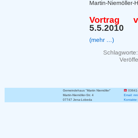
Martin-Niemöller-
Vortrag 
5.5.2010
(mehr …)
Schlagworte:
Veröffe
Gemeindehaus "Martin Niemöller"
03641
Martin-Niemöller-Str. 4
Email: mn
07747 Jena-Lobeda
Kontakte