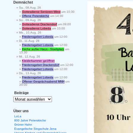
Demnächst
Sa., 08.Aug. 26
Gottesdienst Senioren-West
um 10:30
Offene Peterskirche
um 14:30
So., 09.Aug. 26
Gottesdienst Drackendorf
um 09:00
Gottesdienst Lobeda
um 10:00
Mo., 10.Aug. 26
Friedensgebet Lobeda
um 12:00
Di., 11.Aug. 26
Friedensgebet Lobeda
um 12:00
Kirche außer Haus - Stadtplatz
um
15:30
Mi., 12.Aug. 26
Kleiderkammer geöffnet
Friedensgebet Drackendorf
um 12:00
Friedensgebet Lobeda
um 12:00
Do., 13.Aug. 26
Friedensgebet Lobeda
um 12:00
Offener Gesprächsabend MNH
um
20:00
Beiträge
Über uns
LoLa
800 Jahre Peterskirche
Grüner Hahn
Evangelische Singschule Jena
Unsere Kirchen und Gemeindehäuser