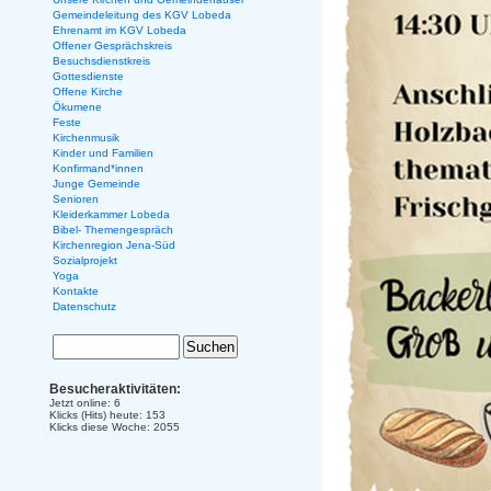
Gemeindeleitung des KGV Lobeda
Ehrenamt im KGV Lobeda
Offener Gesprächskreis
Besuchsdienstkreis
Gottesdienste
Offene Kirche
Ökumene
Feste
Kirchenmusik
Kinder und Familien
Konfirmand*innen
Junge Gemeinde
Senioren
Kleiderkammer Lobeda
Bibel- Themengespräch
Kirchenregion Jena-Süd
Sozialprojekt
Yoga
Kontakte
Datenschutz
Besucheraktivitäten:
Jetzt online: 6
Klicks (Hits) heute: 153
Klicks diese Woche: 2055