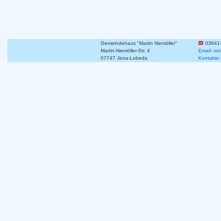
Gemeindehaus "Martin Niemöller"
03641
Martin-Niemöller-Str. 4
Email: mn
07747 Jena-Lobeda
Kontakte