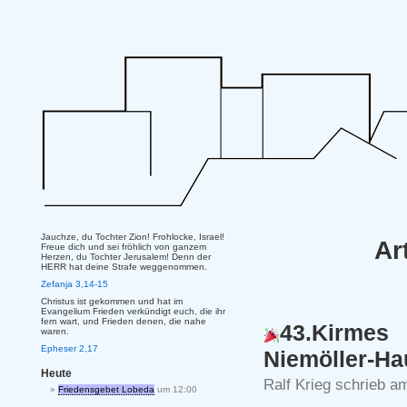
Jauchze, du Tochter Zion! Frohlocke, Israel!
Ar
Freue dich und sei fröhlich von ganzem
Herzen, du Tochter Jerusalem! Denn der
HERR hat deine Strafe weggenommen.
Zefanja 3,14-15
Christus ist gekommen und hat im
Evangelium Frieden verkündigt euch, die ihr
fern wart, und Frieden denen, die nahe
43.Kirmes 
waren.
Epheser 2,17
Niemöller-Ha
Heute
Ralf Krieg schrieb a
Friedensgebet Lobeda
um 12:00