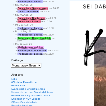
Friedensgebet Lobeda
um 12:00
Sa., 08.Aug. 26
Gottesdienst Senioren-West
um 10:30
Offene Peterskirche
um 14:30
So., 09.Aug. 26
Gottesdienst Drackendorf
um 09:00
Gottesdienst Lobeda
um 10:00
Mo., 10.Aug. 26
Friedensgebet Lobeda
um 12:00
Di., 11.Aug. 26
Friedensgebet Lobeda
um 12:00
Kirche außer Haus - Stadtplatz
um
15:30
Mi., 12.Aug. 26
Kleiderkammer geöffnet
Friedensgebet Drackendorf
um 12:00
Friedensgebet Lobeda
um 12:00
Beiträge
Über uns
LoLa
800 Jahre Peterskirche
Grüner Hahn
Evangelische Singschule Jena
Unsere Kirchen und Gemeindehäuser
Gemeindeleitung des KGV Lobeda
Ehrenamt im KGV Lobeda
Offener Gesprächskreis
Besuchsdienstkreis