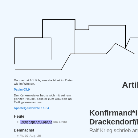
Du machst fröhlich, was da lebet im Osten
Art
wie im Westen.
Psalm 65,9
Der Kerkermeister freute sich mit seinem
ganzen Hause, dass er zum Glauben an
Gott gekommen war.
Apostelgeschichte 16,34
Konfirman
Heute
Drackendorf
Friedensgebet Lobeda
um 12:00
Ralf Krieg schrieb 
Demnächst
Fr., 07.Aug. 26