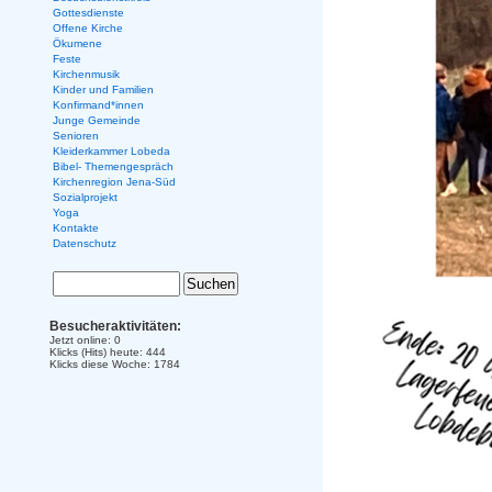
Gottesdienste
Offene Kirche
Ökumene
Feste
Kirchenmusik
Kinder und Familien
Konfirmand*innen
Junge Gemeinde
Senioren
Kleiderkammer Lobeda
Bibel- Themengespräch
Kirchenregion Jena-Süd
Sozialprojekt
Yoga
Kontakte
Datenschutz
Besucheraktivitäten:
Jetzt online: 0
Klicks (Hits) heute: 444
Klicks diese Woche: 1784