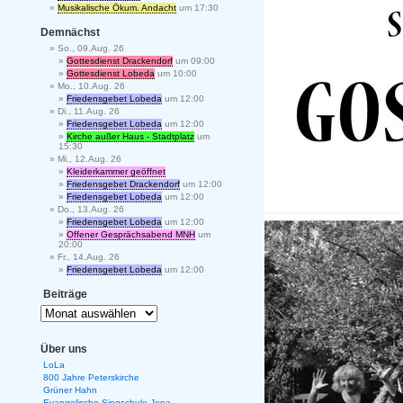
Musikalische Ökum. Andacht
um 17:30
Demnächst
So., 09.Aug. 26
Gottesdienst Drackendorf
um 09:00
Gottesdienst Lobeda
um 10:00
Mo., 10.Aug. 26
Friedensgebet Lobeda
um 12:00
Di., 11.Aug. 26
Friedensgebet Lobeda
um 12:00
Kirche außer Haus - Stadtplatz
um
15:30
Mi., 12.Aug. 26
Kleiderkammer geöffnet
Friedensgebet Drackendorf
um 12:00
Friedensgebet Lobeda
um 12:00
Do., 13.Aug. 26
Friedensgebet Lobeda
um 12:00
Offener Gesprächsabend MNH
um
20:00
Fr., 14.Aug. 26
Friedensgebet Lobeda
um 12:00
Beiträge
Über uns
LoLa
800 Jahre Peterskirche
Grüner Hahn
Evangelische Singschule Jena