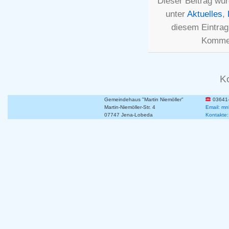
Dieser Beitrag wur
unter
Aktuelles
,
diesem Eintra
Kommen
K
Gemeindehaus "Martin Niemöller"
03641
Martin-Niemöller-Str. 4
Email: mn
07747 Jena-Lobeda
Kontakte