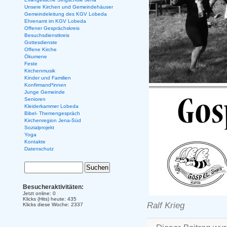
Unsere Kirchen und Gemeindehäuser
Gemeindeleitung des KGV Lobeda
Ehrenamt im KGV Lobeda
Offener Gesprächskreis
Besuchsdienstkreis
Gottesdienste
Offene Kirche
Ökumene
Feste
Kirchenmusik
Kinder und Familien
Konfirmand*innen
Junge Gemeinde
Senioren
Kleiderkammer Lobeda
Bibel- Themengespräch
Kirchenregion Jena-Süd
Sozialprojekt
Yoga
Kontakte
Datenschutz
Besucheraktivitäten:
Jetzt online: 0
Klicks (Hits) heute: 435
Ralf Krieg
Klicks diese Woche: 2337