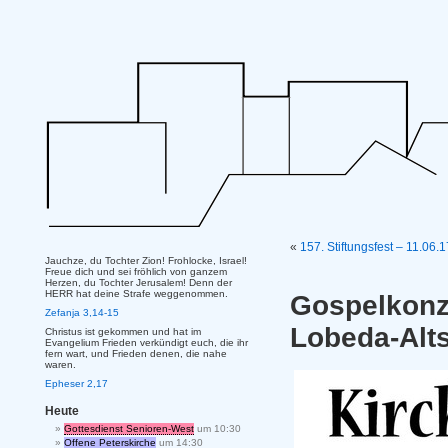
«
157. Stiftungsfest – 11.06.
Jauchze, du Tochter Zion! Frohlocke, Israel!
Freue dich und sei fröhlich von ganzem
Herzen, du Tochter Jerusalem! Denn der
HERR hat deine Strafe weggenommen.
Gospelko
Zefanja 3,14-15
Lobeda-Alts
Christus ist gekommen und hat im
Evangelium Frieden verkündigt euch, die ihr
fern wart, und Frieden denen, die nahe
waren.
Epheser 2,17
Heute
Gottesdienst Senioren-West
um 10:30
Offene Peterskirche
um 14:30