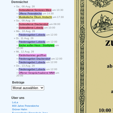
Demnächst
Sa., 08.Aug. 26
Gottesdienst Senioren-West
um 10:30
Offene Peterskirche
um 14:30
Musikalische Ökum. Andacht
um 17:30
So., 09.Aug. 26
Gottesdienst Drackendorf
um 09:00
Gottesdienst Lobeda
um 10:00
Mo., 10.Aug. 26
Friedensgebet Lobeda
um 12:00
Di., 11.Aug. 26
Friedensgebet Lobeda
um 12:00
Kirche außer Haus - Stadtplatz
um
15:30
Mi., 12.Aug. 26
Kleiderkammer geöffnet
Friedensgebet Drackendorf
um 12:00
Friedensgebet Lobeda
um 12:00
Do., 13.Aug. 26
Friedensgebet Lobeda
um 12:00
Offener Gesprächsabend MNH
um
20:00
Beiträge
Über uns
LoLa
800 Jahre Peterskirche
Grüner Hahn
Evangelische Singschule Jena