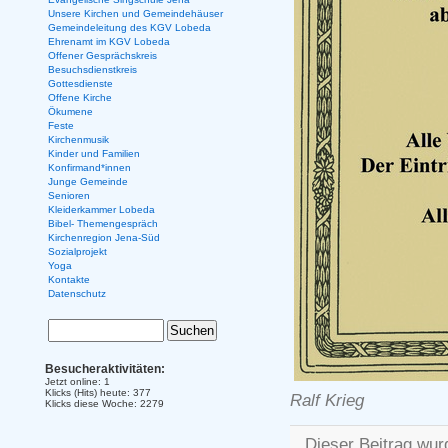
Unsere Kirchen und Gemeindehäuser
Gemeindeleitung des KGV Lobeda
Ehrenamt im KGV Lobeda
Offener Gesprächskreis
Besuchsdienstkreis
Gottesdienste
Offene Kirche
Ökumene
Feste
Kirchenmusik
Kinder und Familien
Konfirmand*innen
Junge Gemeinde
Senioren
Kleiderkammer Lobeda
Bibel- Themengespräch
Kirchenregion Jena-Süd
Sozialprojekt
Yoga
Kontakte
Datenschutz
Besucheraktivitäten:
Jetzt online: 1
Klicks (Hits) heute: 377
Ralf Krieg
Klicks diese Woche: 2279
Dieser Beitrag wur