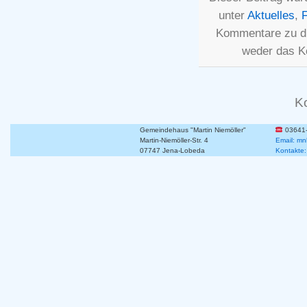
unter
Aktuelles
,
Kommentare zu d
weder das K
K
Gemeindehaus "Martin Niemöller"
03641
Martin-Niemöller-Str. 4
Email: mn
07747 Jena-Lobeda
Kontakte