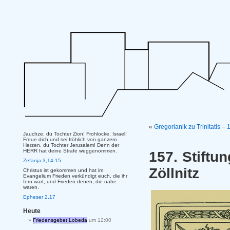
«
Gregorianik zu Trinitatis –
Jauchze, du Tochter Zion! Frohlocke, Israel!
Freue dich und sei fröhlich von ganzem
Herzen, du Tochter Jerusalem! Denn der
HERR hat deine Strafe weggenommen.
157. Stiftu
Zefanja 3,14-15
Zöllnitz
Christus ist gekommen und hat im
Evangelium Frieden verkündigt euch, die ihr
fern wart, und Frieden denen, die nahe
waren.
Epheser 2,17
Heute
Friedensgebet Lobeda
um 12:00