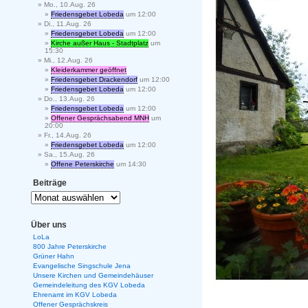
Mo., 10.Aug. 26
Friedensgebet Lobeda
um 12:00
Di., 11.Aug. 26
Friedensgebet Lobeda
um 12:00
Kirche außer Haus - Stadtplatz
um
15:30
Mi., 12.Aug. 26
Kleiderkammer geöffnet
Friedensgebet Drackendorf
um 12:00
Friedensgebet Lobeda
um 12:00
Do., 13.Aug. 26
Friedensgebet Lobeda
um 12:00
Offener Gesprächsabend MNH
um
20:00
Fr., 14.Aug. 26
Friedensgebet Lobeda
um 12:00
Sa., 15.Aug. 26
Offene Peterskirche
um 14:30
Beiträge
Über uns
LoLa
800 Jahre Peterskirche
Grüner Hahn
Evangelische Singschule Jena
Unsere Kirchen und Gemeindehäuser
Gemeindeleitung des KGV Lobeda
Ehrenamt im KGV Lobeda
Offener Gesprächskreis