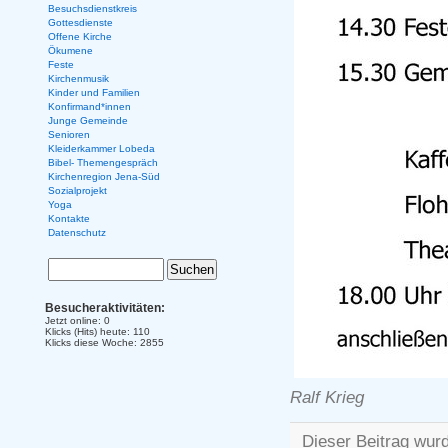
Besuchsdienstkreis
Gottesdienste
Offene Kirche
Ökumene
Feste
Kirchenmusik
Kinder und Familien
Konfirmand*innen
Junge Gemeinde
Senioren
Kleiderkammer Lobeda
Bibel- Themengespräch
Kirchenregion Jena-Süd
Sozialprojekt
Yoga
Kontakte
Datenschutz
Besucheraktivitäten:
Jetzt online: 0
Klicks (Hits) heute: 110
Klicks diese Woche: 2855
Ralf Krieg
Dieser Beitrag wurd