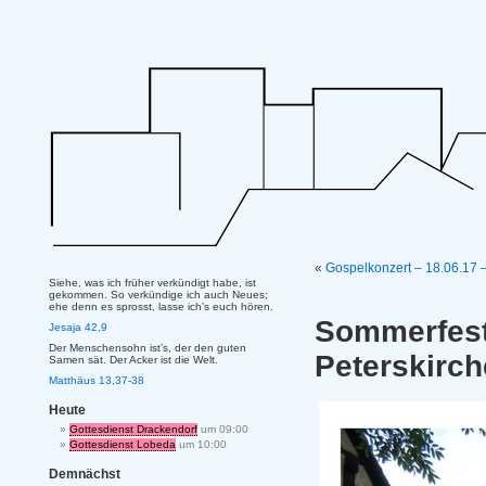
«
Gospelkonzert – 18.06.17 
Siehe, was ich früher verkündigt habe, ist
gekommen. So verkündige ich auch Neues;
ehe denn es sprosst, lasse ich’s euch hören.
Sommerfes
Jesaja 42,9
Der Menschensohn ist’s, der den guten
Peterskirch
Samen sät. Der Acker ist die Welt.
Matthäus 13,37-38
Heute
Gottesdienst Drackendorf
um 09:00
Gottesdienst Lobeda
um 10:00
Demnächst