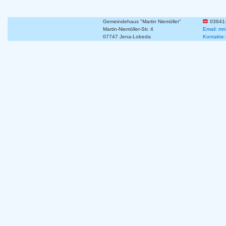
Gemeindehaus "Martin Niemöller"
03641
Martin-Niemöller-Str. 4
Email: mn
07747 Jena-Lobeda
Kontakte