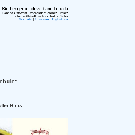
er Kirchengemeindeverband Lobeda
Lobeda-Ost/West, Drackendorf, Zöllnitz, Illmnitz
Lobeda-Altstadt, Wöllnitz, Rutha, Sulza
Startseite
|
Anmelden
|
Registrieren
schule“
öller-Haus