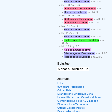
Friedensgebet Lobeda
um 12:00
Sa., 08.Aug. 26
Gottesdienst Senioren-West
um 10:30
Offene Peterskirche
um 14:30
So., 09.Aug. 26
Gottesdienst Drackendorf
um 09:00
Gottesdienst Lobeda
um 10:00
Mo., 10.Aug. 26
Friedensgebet Lobeda
um 12:00
Di., 11.Aug. 26
Friedensgebet Lobeda
um 12:00
Kirche außer Haus - Stadtplatz
um
15:30
Mi., 12.Aug. 26
Kleiderkammer geöffnet
Friedensgebet Drackendorf
um 12:00
Friedensgebet Lobeda
um 12:00
Beiträge
Über uns
LoLa
800 Jahre Peterskirche
Grüner Hahn
Evangelische Singschule Jena
Unsere Kirchen und Gemeindehäuser
Gemeindeleitung des KGV Lobeda
Ehrenamt im KGV Lobeda
Offener Gesprächskreis
Besuchsdienstkreis