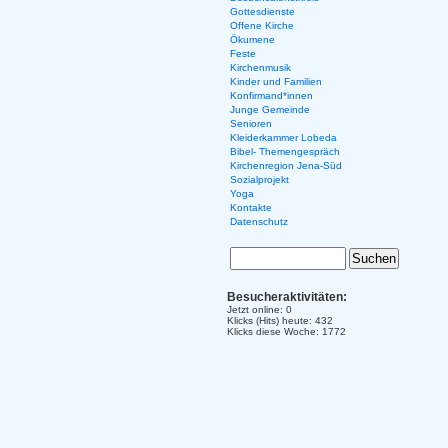
Gottesdienste
Offene Kirche
Ökumene
Feste
Kirchenmusik
Kinder und Familien
Konfirmand*innen
Junge Gemeinde
Senioren
Kleiderkammer Lobeda
Bibel- Themengespräch
Kirchenregion Jena-Süd
Sozialprojekt
Yoga
Kontakte
Datenschutz
Besucheraktivitäten:
Jetzt online: 0
Klicks (Hits) heute: 432
Klicks diese Woche: 1772