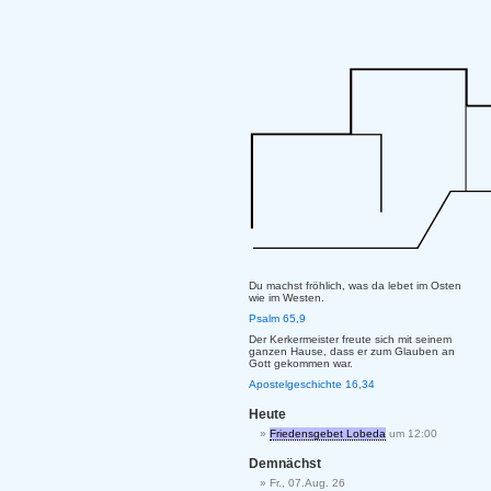
Du machst fröhlich, was da lebet im Osten
wie im Westen.
Psalm 65,9
Der Kerkermeister freute sich mit seinem
ganzen Hause, dass er zum Glauben an
Gott gekommen war.
Apostelgeschichte 16,34
Heute
Friedensgebet Lobeda
um 12:00
Demnächst
Fr., 07.Aug. 26