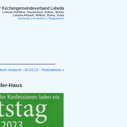
er Kirchengemeindeverband Lobeda
Lobeda-Ost/West, Drackendorf, Zöllnitz, Illmnitz
Lobeda-Altstadt, Wöllnitz, Rutha, Sulza
Startseite
|
Anmelden
|
Registrieren
kum. Andacht – 04.03.23 – Peterskirche
»
ller-Haus