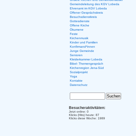
Gemeindeleitung des KGV Lobeda
Ehrenamt im KGV Lobeda
Offener Gesprächskreis
Besuchsdienstkreis
Gottesdienste
Offene Kirche
Ökumene
Feste
Kirchenmusik
Kinder und Familien
Konfirmand*innen
Junge Gemeinde
Senioren
Kleiderkammer Lobeda
Bibel- Themengespräch
Kirchenregion Jena-Süd
Sozialprojekt
Yoga
Kontakte
Datenschutz
Besucheraktivitäten:
Jetzt online: 0
Klicks (Hits) heute: 87
Klicks diese Woche: 1989