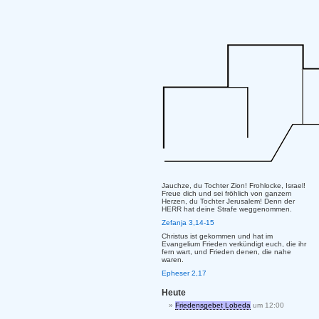
Jauchze, du Tochter Zion! Frohlocke, Israel!
Freue dich und sei fröhlich von ganzem
Herzen, du Tochter Jerusalem! Denn der
HERR hat deine Strafe weggenommen.
Zefanja 3,14-15
Christus ist gekommen und hat im
Evangelium Frieden verkündigt euch, die ihr
fern wart, und Frieden denen, die nahe
waren.
Epheser 2,17
Heute
Friedensgebet Lobeda
um 12:00