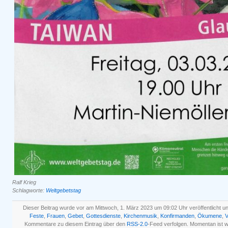
Ralf Krieg
Schlagworte:
Weltgebetstag
Dieser Beitrag wurde vor am Mittwoch, 1. März 2023 um 09:02 Uhr veröffentlicht u
Feste
,
Frauen
,
Gebet
,
Gottesdienste
,
Kirchenmusik
,
Konfirmanden
,
Ökumene
,
V
Kommentare zu diesem Eintrag über den
RSS-2.0
-Feed verfolgen. Momentan ist