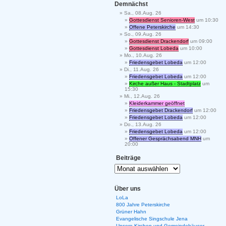
Demnächst
Sa., 08.Aug. 26
Gottesdienst Senioren-West
um 10:30
Offene Peterskirche
um 14:30
So., 09.Aug. 26
Gottesdienst Drackendorf
um 09:00
Gottesdienst Lobeda
um 10:00
Mo., 10.Aug. 26
Friedensgebet Lobeda
um 12:00
Di., 11.Aug. 26
Friedensgebet Lobeda
um 12:00
Kirche außer Haus - Stadtplatz
um
15:30
Mi., 12.Aug. 26
Kleiderkammer geöffnet
Friedensgebet Drackendorf
um 12:00
Friedensgebet Lobeda
um 12:00
Do., 13.Aug. 26
Friedensgebet Lobeda
um 12:00
Offener Gesprächsabend MNH
um
20:00
Beiträge
Über uns
LoLa
800 Jahre Peterskirche
Grüner Hahn
Evangelische Singschule Jena
Unsere Kirchen und Gemeindehäuser