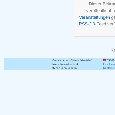
Dieser Beitr
veröffentlicht 
Veranstaltungen
ge
RSS-2.0
-Feed ver
K
Gemeindehaus "Martin Niemöller"
03641
Martin-Niemöller-Str. 4
Email: mn
07747 Jena-Lobeda
Kontakte