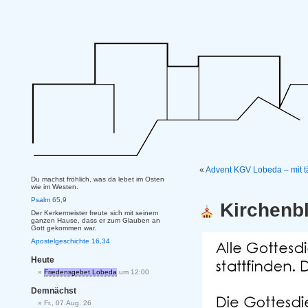
«
Advent KGV Lobeda – mit t
Du machst fröhlich, was da lebet im Osten
wie im Westen.
Psalm 65,9
Kirchenbl
Der Kerkermeister freute sich mit seinem
ganzen Hause, dass er zum Glauben an
Gott gekommen war.
Apostelgeschichte 16,34
Heute
Friedensgebet Lobeda
um 12:00
Demnächst
Fr., 07.Aug. 26