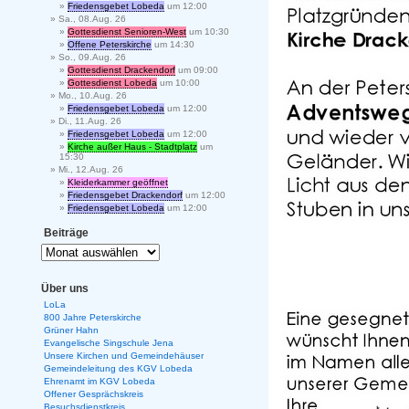
Friedensgebet Lobeda
um 12:00
Sa., 08.Aug. 26
Gottesdienst Senioren-West
um 10:30
Offene Peterskirche
um 14:30
So., 09.Aug. 26
Gottesdienst Drackendorf
um 09:00
Gottesdienst Lobeda
um 10:00
Mo., 10.Aug. 26
Friedensgebet Lobeda
um 12:00
Di., 11.Aug. 26
Friedensgebet Lobeda
um 12:00
Kirche außer Haus - Stadtplatz
um
15:30
Mi., 12.Aug. 26
Kleiderkammer geöffnet
Friedensgebet Drackendorf
um 12:00
Friedensgebet Lobeda
um 12:00
Beiträge
Über uns
LoLa
800 Jahre Peterskirche
Grüner Hahn
Evangelische Singschule Jena
Unsere Kirchen und Gemeindehäuser
Gemeindeleitung des KGV Lobeda
Ehrenamt im KGV Lobeda
Offener Gesprächskreis
Besuchsdienstkreis