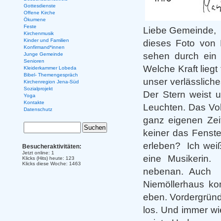
Gottesdienste
Offene Kirche
Ökumene
Feste
Liebe Gemeinde,
Kirchenmusik
Kinder und Familien
dieses Foto von 
Konfirmand*innen
sehen durch ein
Junge Gemeinde
Senioren
Welche Kraft liegt
Kleiderkammer Lobeda
Bibel- Themengespräch
unser verlässlich
Kirchenregion Jena-Süd
Sozialprojekt
Der Stern weist 
Yoga
Kontakte
Leuchten. Das Vol
Datenschutz
ganz eigenen Zei
keiner das Fenste
erleben? Ich weiß
Besucheraktivitäten:
Jetzt online: 1
eine Musikerin.
Klicks (Hits) heute: 123
Klicks diese Woche: 1463
nebenan. Auch d
Niemöllerhaus ko
eben. Vordergründi
los. Und immer wi