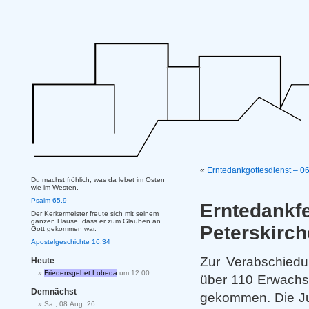
«
Erntedankgottesdienst – 0
Du machst fröhlich, was da lebet im Osten
wie im Westen.
Psalm 65,9
Erntedan
Der Kerkermeister freute sich mit seinem
ganzen Hause, dass er zum Glauben an
Peterskirc
Gott gekommen war.
Apostelgeschichte 16,34
Zur Verabschiedun
Heute
Friedensgebet Lobeda
um 12:00
über 110 Erwachs
Demnächst
gekommen. Die Ju
Sa., 08.Aug. 26