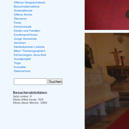
Offener Gesprächskreis
Besuchsdienstkreis
Gottesdienste
Offene Kirche
Ökumene
Feste
Kirchenmusik
Kinder und Familien
Konfirmand*innen
Junge Gemeinde
Senioren
Kleiderkammer Lobeda
Bibel- Themengespräch
Kirchenregion Jena-Süd
Sozialprojekt
Yoga
Kontakte
Datenschutz
Besucheraktivitäten:
Jetzt online: 6
Klicks (Hits) heute: 520
Klicks diese Woche: 1860