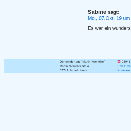
Sabine
sagt:
Mo., 07.Okt. 19 um
Es war ein wunders
Gemeindehaus "Martin Niemöller"
03641
Martin-Niemöller-Str. 4
Email: mn
07747 Jena-Lobeda
Kontakte