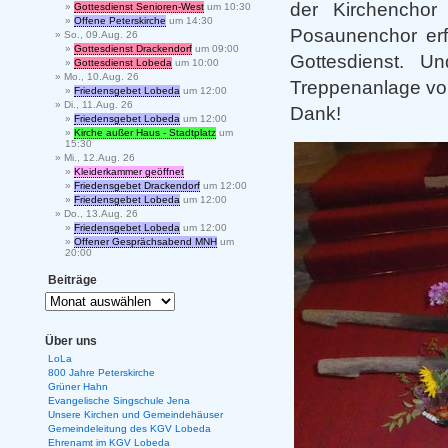
der Kirchenchor
Gottesdienst Senioren-West
um 10:30
Offene Peterskirche
um 14:30
Posaunenchor erfü
So., 09.Aug. 26
Gottesdienst Drackendorf
um 09:00
Gottesdienst. 
Gottesdienst Lobeda
um 10:00
Mo., 10.Aug. 26
Treppenanlage vo
Friedensgebet Lobeda
um 12:00
Di., 11.Aug. 26
Dank!
Friedensgebet Lobeda
um 12:00
Kirche außer Haus - Stadtplatz
um
15:30
Mi., 12.Aug. 26
Kleiderkammer geöffnet
Friedensgebet Drackendorf
um 12:00
Friedensgebet Lobeda
um 12:00
Do., 13.Aug. 26
Friedensgebet Lobeda
um 12:00
Offener Gesprächsabend MNH
um
20:00
Beiträge
Über uns
LoLa
800 Jahre Peterskirche
Grüner Hahn
Evangelische Singschule Jena
Unsere Kirchen und Gemeindehäuser
Gemeindeleitung des KGV Lobeda
Ehrenamt im KGV Lobeda