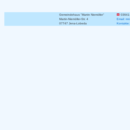
Gemeindehaus "Martin Niemöller"
03641
Martin-Niemöller-Str. 4
Email: mn
07747 Jena-Lobeda
Kontakte