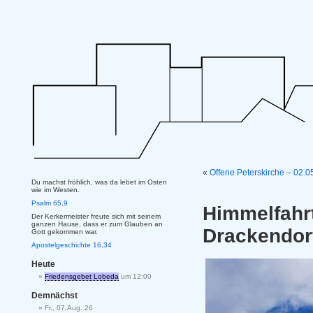
«
Offene Peterskirche – 02.0
Du machst fröhlich, was da lebet im Osten
wie im Westen.
Psalm 65,9
Himmelfah
Der Kerkermeister freute sich mit seinem
ganzen Hause, dass er zum Glauben an
Drackendor
Gott gekommen war.
Apostelgeschichte 16,34
Heute
Friedensgebet Lobeda
um 12:00
Demnächst
Fr., 07.Aug. 26