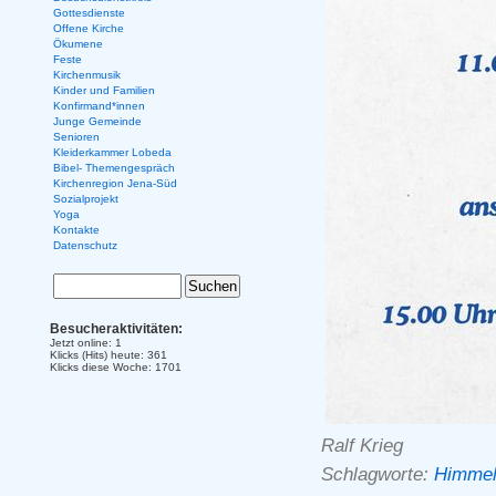
Gottesdienste
Offene Kirche
Ökumene
Feste
Kirchenmusik
Kinder und Familien
Konfirmand*innen
Junge Gemeinde
Senioren
Kleiderkammer Lobeda
Bibel- Themengespräch
Kirchenregion Jena-Süd
Sozialprojekt
Yoga
Kontakte
Datenschutz
Besucheraktivitäten:
Jetzt online: 1
Klicks (Hits) heute: 361
Klicks diese Woche: 1701
Ralf Krieg
Schlagworte:
Himmel