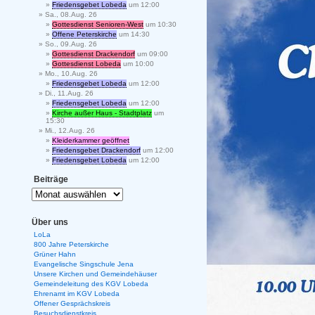
Friedensgebet Lobeda
um 12:00
Sa., 08.Aug. 26
Gottesdienst Senioren-West
um 10:30
Offene Peterskirche
um 14:30
So., 09.Aug. 26
Gottesdienst Drackendorf
um 09:00
Gottesdienst Lobeda
um 10:00
Mo., 10.Aug. 26
Friedensgebet Lobeda
um 12:00
Di., 11.Aug. 26
Friedensgebet Lobeda
um 12:00
Kirche außer Haus - Stadtplatz
um
15:30
Mi., 12.Aug. 26
Kleiderkammer geöffnet
Friedensgebet Drackendorf
um 12:00
Friedensgebet Lobeda
um 12:00
Beiträge
Über uns
LoLa
800 Jahre Peterskirche
Grüner Hahn
Evangelische Singschule Jena
Unsere Kirchen und Gemeindehäuser
Gemeindeleitung des KGV Lobeda
Ehrenamt im KGV Lobeda
Offener Gesprächskreis
Besuchsdienstkreis