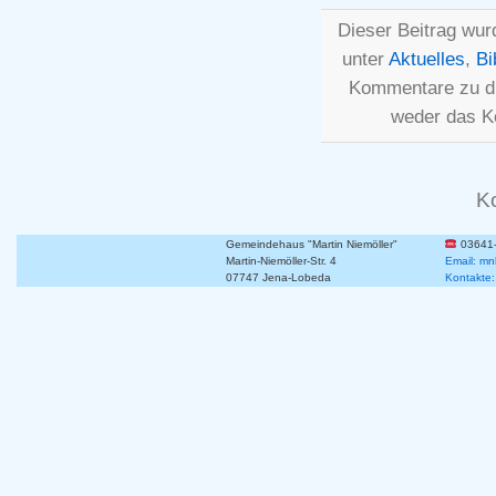
Dieser Beitrag wur
unter
Aktuelles
,
Bi
Kommentare zu d
weder das K
K
Gemeindehaus "Martin Niemöller"
03641
Martin-Niemöller-Str. 4
Email: mn
07747 Jena-Lobeda
Kontakte