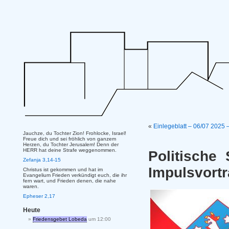
«
Einlegeblatt – 06/07 202
Jauchze, du Tochter Zion! Frohlocke, Israel!
Freue dich und sei fröhlich von ganzem
Herzen, du Tochter Jerusalem! Denn der
HERR hat deine Strafe weggenommen.
Politische
Zefanja 3,14-15
Impulsvort
Christus ist gekommen und hat im
Evangelium Frieden verkündigt euch, die ihr
fern wart, und Frieden denen, die nahe
waren.
Epheser 2,17
Heute
Friedensgebet Lobeda
um 12:00