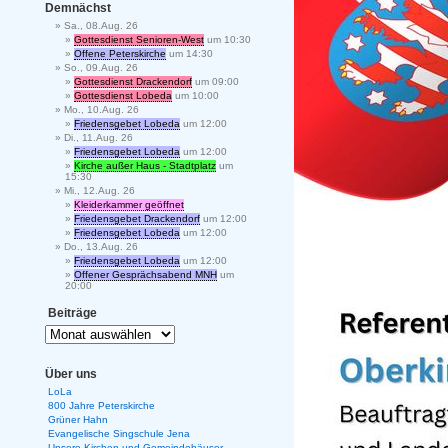
Demnächst
Sa., 08.Aug. 26
Gottesdienst Senioren-West
um 10:30
Offene Peterskirche
um 14:30
So., 09.Aug. 26
Gottesdienst Drackendorf
um 09:00
Gottesdienst Lobeda
um 10:00
Mo., 10.Aug. 26
Friedensgebet Lobeda
um 12:00
Di., 11.Aug. 26
Friedensgebet Lobeda
um 12:00
Kirche außer Haus - Stadtplatz
um
15:30
Mi., 12.Aug. 26
Kleiderkammer geöffnet
Friedensgebet Drackendorf
um 12:00
Friedensgebet Lobeda
um 12:00
Do., 13.Aug. 26
Friedensgebet Lobeda
um 12:00
Offener Gesprächsabend MNH
um
20:00
Beiträge
Über uns
LoLa
800 Jahre Peterskirche
Grüner Hahn
Evangelische Singschule Jena
Unsere Kirchen und Gemeindehäuser