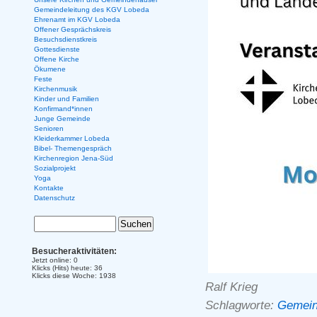
Gemeindeleitung des KGV Lobeda
Ehrenamt im KGV Lobeda
Offener Gesprächskreis
Besuchsdienstkreis
Gottesdienste
Offene Kirche
Ökumene
Feste
Kirchenmusik
Kinder und Familien
Konfirmand*innen
Junge Gemeinde
Senioren
Kleiderkammer Lobeda
Bibel- Themengespräch
Kirchenregion Jena-Süd
Sozialprojekt
Yoga
Kontakte
Datenschutz
Besucheraktivitäten:
Jetzt online: 0
Klicks (Hits) heute: 36
Klicks diese Woche: 1938
Ralf Krieg
Schlagworte:
Gemein