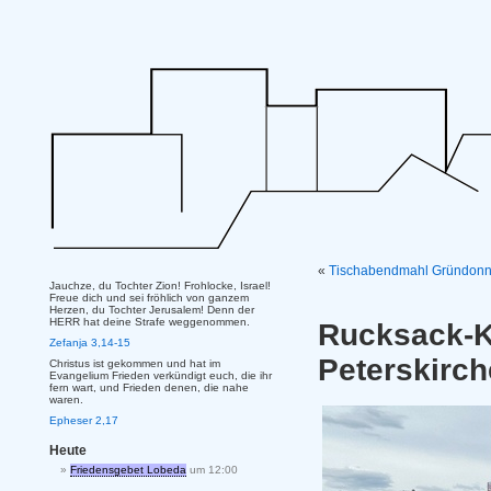
«
Tischabendmahl Gründonne
Jauchze, du Tochter Zion! Frohlocke, Israel!
Freue dich und sei fröhlich von ganzem
Herzen, du Tochter Jerusalem! Denn der
HERR hat deine Strafe weggenommen.
Rucksack-
Zefanja 3,14-15
Peterskirc
Christus ist gekommen und hat im
Evangelium Frieden verkündigt euch, die ihr
fern wart, und Frieden denen, die nahe
waren.
Epheser 2,17
Heute
Friedensgebet Lobeda
um 12:00