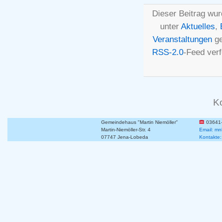
Dieser Beitrag wur
unter
Aktuelles
,
Veranstaltungen
ge
RSS-2.0
-Feed ver
K
Gemeindehaus "Martin Niemöller"
03641
Martin-Niemöller-Str. 4
Email: mn
07747 Jena-Lobeda
Kontakte