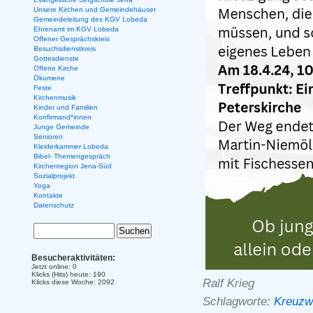
Unsere Kirchen und Gemeindehäuser
Gemeindeleitung des KGV Lobeda
Ehrenamt im KGV Lobeda
Offener Gesprächskreis
Besuchsdienstkreis
Gottesdienste
Offene Kirche
Ökumene
Feste
Kirchenmusik
Kinder und Familien
Konfirmand*innen
Junge Gemeinde
Senioren
Kleiderkammer Lobeda
Bibel- Themengespräch
Kirchenregion Jena-Süd
Sozialprojekt
Yoga
Kontakte
Datenschutz
Besucheraktivitäten:
Jetzt online: 0
Klicks (Hits) heute: 190
Ralf Krieg
Klicks diese Woche: 2092
Schlagworte:
Kreuzw