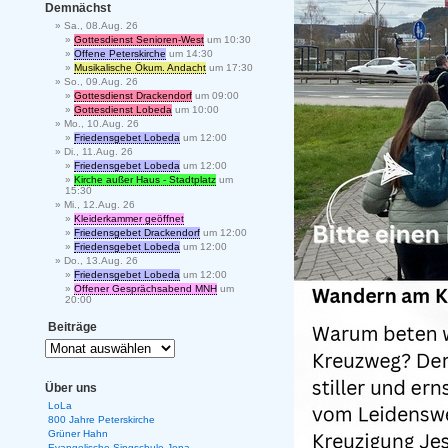
Demnächst
Sa., 08.Aug. 26
Gottesdienst Senioren-West
um 10:30
Offene Peterskirche
um 14:30
Musikalische Ökum. Andacht
um 17:30
So., 09.Aug. 26
Gottesdienst Drackendorf
um 09:00
Gottesdienst Lobeda
um 10:00
Mo., 10.Aug. 26
Friedensgebet Lobeda
um 12:00
Di., 11.Aug. 26
Friedensgebet Lobeda
um 12:00
Kirche außer Haus - Stadtplatz
um
15:30
Mi., 12.Aug. 26
Kleiderkammer geöffnet
Friedensgebet Drackendorf
um 12:00
Friedensgebet Lobeda
um 12:00
Do., 13.Aug. 26
Friedensgebet Lobeda
um 12:00
Offener Gesprächsabend MNH
um
20:00
Beiträge
Über uns
LoLa
800 Jahre Peterskirche
Grüner Hahn
Evangelische Singschule Jena