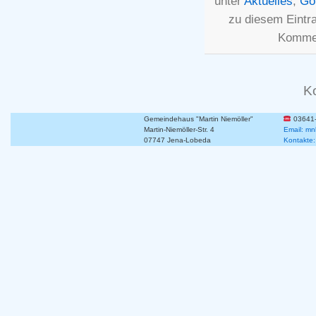
unter
Aktuelles
,
Go
zu diesem Eintr
Kommen
K
Gemeindehaus "Martin Niemöller"
03641
Martin-Niemöller-Str. 4
Email: mn
07747 Jena-Lobeda
Kontakte