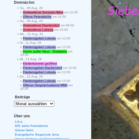
Demnächst
Sa., 08.Aug. 26
Gottesdienst Senioren-West
um 10:30
Offene Peterskirche
um 14:30
So., 09.Aug. 26
Gottesdienst Drackendorf
um 09:00
Gottesdienst Lobeda
um 10:00
Mo., 10.Aug. 26
Friedensgebet Lobeda
um 12:00
Di., 11.Aug. 26
Friedensgebet Lobeda
um 12:00
Kirche außer Haus - Stadtplatz
um
15:30
Mi., 12.Aug. 26
Kleiderkammer geöffnet
Friedensgebet Drackendorf
um 12:00
Friedensgebet Lobeda
um 12:00
Do., 13.Aug. 26
Friedensgebet Lobeda
um 12:00
Offener Gesprächsabend MNH
um
20:00
Beiträge
Über uns
LoLa
800 Jahre Peterskirche
Grüner Hahn
Evangelische Singschule Jena
Unsere Kirchen und Gemeindehäuser