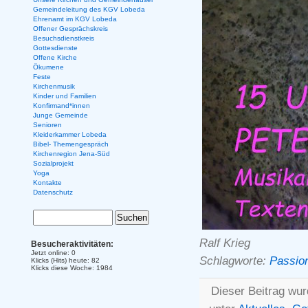
Gemeindeleitung des KGV Lobeda
Ehrenamt im KGV Lobeda
Offener Gesprächskreis
Besuchsdienstkreis
Gottesdienste
Offene Kirche
Ökumene
Feste
Kirchenmusik
Kinder und Familien
Konfirmand*innen
Junge Gemeinde
Senioren
Kleiderkammer Lobeda
Bibel- Themengespräch
Kirchenregion Jena-Süd
Sozialprojekt
Yoga
Kontakte
Datenschutz
Ralf Krieg
Besucheraktivitäten:
Jetzt online: 0
Schlagworte:
Passio
Klicks (Hits) heute: 82
Klicks diese Woche: 1984
Dieser Beitrag wur