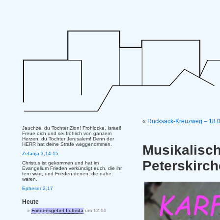
«
Rucksack-Kreuzweg – 18.04
Jauchze, du Tochter Zion! Frohlocke, Israel!
Freue dich und sei fröhlich von ganzem
Herzen, du Tochter Jerusalem! Denn der
HERR hat deine Strafe weggenommen.
Musikalisc
Zefanja 3,14-15
Peterskirc
Christus ist gekommen und hat im
Evangelium Frieden verkündigt euch, die ihr
fern wart, und Frieden denen, die nahe
waren.
Epheser 2,17
Heute
Friedensgebet Lobeda
um 12:00