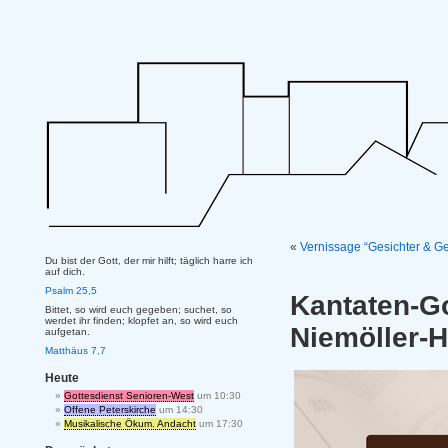
«
Vernissage “Gesichter & G
Du bist der Gott, der mir hilft; täglich harre ich
auf dich.
Psalm 25,5
Kantaten-G
Bittet, so wird euch gegeben; suchet, so
werdet ihr finden; klopfet an, so wird euch
Niemöller-
aufgetan.
Matthäus 7,7
Heute
Gottesdienst Senioren-West
um 10:30
Offene Peterskirche
um 14:30
Musikalische Ökum. Andacht
um 17:30