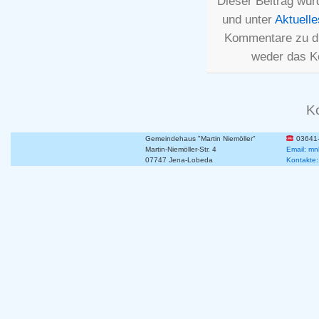
Dieser Beitrag wur
und unter
Aktuelle
Kommentare zu d
weder das K
K
Gemeindehaus "Martin Niemöller"
03641
Martin-Niemöller-Str. 4
Email: mn
07747 Jena-Lobeda
Kontakte