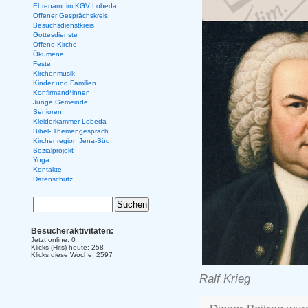
Ehrenamt im KGV Lobeda
Offener Gesprächskreis
Besuchsdienstkreis
Gottesdienste
Offene Kirche
Ökumene
Feste
Kirchenmusik
Kinder und Familien
Konfirmand*innen
Junge Gemeinde
Senioren
Kleiderkammer Lobeda
Bibel- Themengespräch
Kirchenregion Jena-Süd
Sozialprojekt
Yoga
Kontakte
Datenschutz
Besucheraktivitäten:
Jetzt online: 0
Klicks (Hits) heute: 258
Klicks diese Woche: 2597
Ralf Krieg