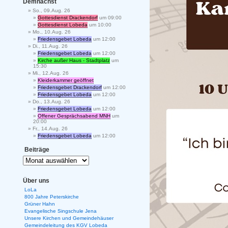
Demnächst
So., 09.Aug. 26
Gottesdienst Drackendorf
um 09:00
Gottesdienst Lobeda
um 10:00
Mo., 10.Aug. 26
Friedensgebet Lobeda
um 12:00
Di., 11.Aug. 26
Friedensgebet Lobeda
um 12:00
Kirche außer Haus - Stadtplatz
um
15:30
Mi., 12.Aug. 26
Kleiderkammer geöffnet
Friedensgebet Drackendorf
um 12:00
Friedensgebet Lobeda
um 12:00
Do., 13.Aug. 26
Friedensgebet Lobeda
um 12:00
Offener Gesprächsabend MNH
um
20:00
Fr., 14.Aug. 26
Friedensgebet Lobeda
um 12:00
Beiträge
Über uns
LoLa
800 Jahre Peterskirche
Grüner Hahn
Evangelische Singschule Jena
Unsere Kirchen und Gemeindehäuser
Gemeindeleitung des KGV Lobeda