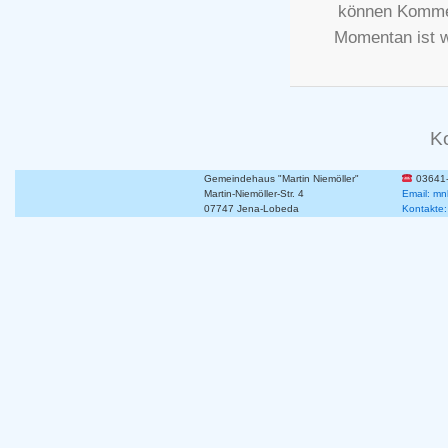
können Kommen
Momentan ist 
K
Gemeindehaus "Martin Niemöller"
03641
Martin-Niemöller-Str. 4
Email: mn
07747 Jena-Lobeda
Kontakte