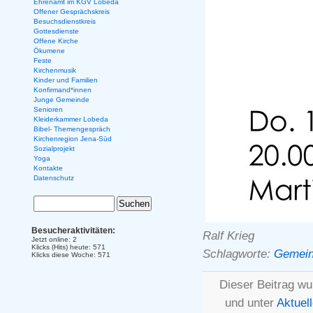
Ehrenamt im KGV Lobeda
Offener Gesprächskreis
Besuchsdienstkreis
Gottesdienste
Offene Kirche
Ökumene
Feste
Kirchenmusik
Kinder und Familien
Konfirmand*innen
Junge Gemeinde
Senioren
Kleiderkammer Lobeda
Bibel- Themengespräch
Kirchenregion Jena-Süd
Sozialprojekt
Yoga
Kontakte
Datenschutz
Besucheraktivitäten:
Ralf Krieg
Jetzt online: 2
Klicks (Hits) heute: 571
Schlagworte:
Gemein
Klicks diese Woche: 571
Dieser Beitrag wu
und unter
Aktuel