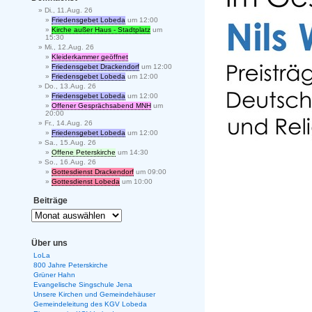
Di., 11.Aug. 26
Friedensgebet Lobeda
um 12:00
Kirche außer Haus - Stadtplatz
um
15:30
Mi., 12.Aug. 26
Kleiderkammer geöffnet
Friedensgebet Drackendorf
um 12:00
Friedensgebet Lobeda
um 12:00
Do., 13.Aug. 26
Friedensgebet Lobeda
um 12:00
Offener Gesprächsabend MNH
um
20:00
Fr., 14.Aug. 26
Friedensgebet Lobeda
um 12:00
Sa., 15.Aug. 26
Offene Peterskirche
um 14:30
So., 16.Aug. 26
Gottesdienst Drackendorf
um 09:00
Gottesdienst Lobeda
um 10:00
Beiträge
Über uns
LoLa
800 Jahre Peterskirche
Grüner Hahn
Evangelische Singschule Jena
Unsere Kirchen und Gemeindehäuser
Gemeindeleitung des KGV Lobeda