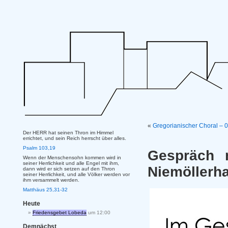
«
Gregorianischer Choral – 
Der HERR hat seinen Thron im Himmel
errichtet, und sein Reich herrscht über alles.
Psalm 103,19
Gespräch 
Wenn der Menschensohn kommen wird in
seiner Herrlichkeit und alle Engel mit ihm,
Niemöllerh
dann wird er sich setzen auf den Thron
seiner Herrlichkeit, und alle Völker werden vor
ihm versammelt werden.
Matthäus 25,31-32
Heute
Friedensgebet Lobeda
um 12:00
Demnächst