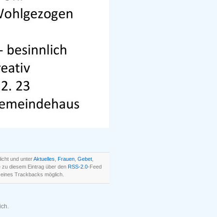
icht und unter
Aktuelles
,
Frauen
,
Gebet
,
 zu diesem Eintrag über den
RSS-2.0
-Feed
 eines Trackbacks möglich.
ich.