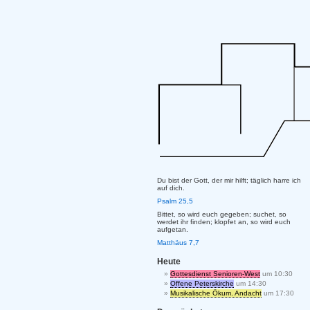
Du bist der Gott, der mir hilft; täglich harre ich
auf dich.
Psalm 25,5
Bittet, so wird euch gegeben; suchet, so
werdet ihr finden; klopfet an, so wird euch
aufgetan.
Matthäus 7,7
Heute
Gottesdienst Senioren-West
um 10:30
Offene Peterskirche
um 14:30
Musikalische Ökum. Andacht
um 17:30