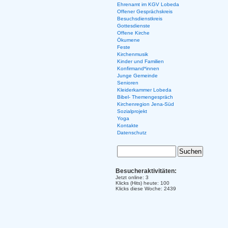
Ehrenamt im KGV Lobeda
Offener Gesprächskreis
Besuchsdienstkreis
Gottesdienste
Offene Kirche
Ökumene
Feste
Kirchenmusik
Kinder und Familien
Konfirmand*innen
Junge Gemeinde
Senioren
Kleiderkammer Lobeda
Bibel- Themengespräch
Kirchenregion Jena-Süd
Sozialprojekt
Yoga
Kontakte
Datenschutz
Besucheraktivitäten:
Jetzt online: 3
Klicks (Hits) heute: 100
Klicks diese Woche: 2439