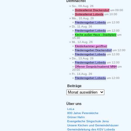
Demnächst
So., 09.Aug. 26
Gottesdienst Drackendorf
um 09:00
Gottesdienst Lobeda
um 10:00
Mo., 10.Aug. 26
Friedensgebet Lobeda
um 12:00
Di., 11.Aug. 26
Friedensgebet Lobeda
um 12:00
Kirche außer Haus - Stadtplatz
um
15:30
Mi., 12.Aug. 26
Kleiderkammer geöffnet
Friedensgebet Drackendorf
um 12:00
Friedensgebet Lobeda
um 12:00
Do., 13.Aug. 26
Friedensgebet Lobeda
um 12:00
Offener Gesprächsabend MNH
um
20:00
Fr., 14.Aug. 26
Friedensgebet Lobeda
um 12:00
Beiträge
Über uns
LoLa
800 Jahre Peterskirche
Grüner Hahn
Evangelische Singschule Jena
Unsere Kirchen und Gemeindehäuser
Gemeindeleitung des KGV Lobeda