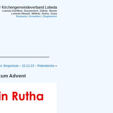
er Kirchengemeindeverband Lobeda
Lobeda-Ost/West, Drackendorf, Zöllnitz, Illmnitz
Lobeda-Altstadt, Wöllnitz, Rutha, Sulza
Startseite
|
Anmelden
|
Registrieren
. Singschule – 10.12.23 – Peterskirche
»
s zum Advent