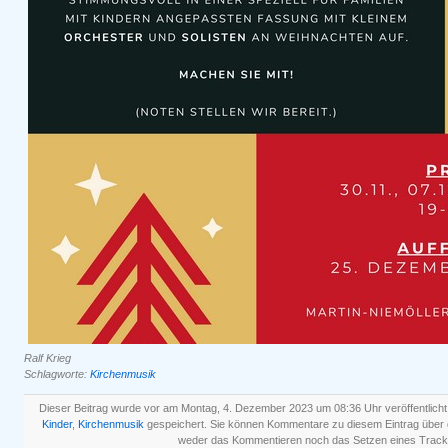
Ralf Krieg
Schlagworte:
Kirchenmusik
Dieser Beitrag wurde vor am Montag, 4. Dezember 2023 um 08:36 Uhr veröffentlicht
Kinder
,
Kirchenmusik
gespeichert. Sie können Kommentare zu diesem Eintrag über
weder das Kommentieren noch das Setzen eines Track