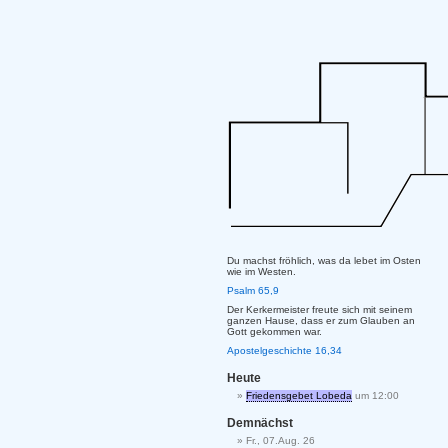
Du machst fröhlich, was da lebet im Osten
wie im Westen.
Psalm 65,9
Der Kerkermeister freute sich mit seinem
ganzen Hause, dass er zum Glauben an
Gott gekommen war.
Apostelgeschichte 16,34
Heute
Friedensgebet Lobeda
um 12:00
Demnächst
Fr., 07.Aug. 26