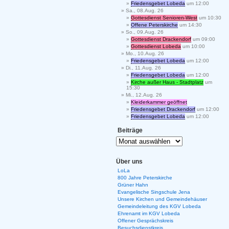
Friedensgebet Lobeda
um 12:00
Sa., 08.Aug. 26
Gottesdienst Senioren-West
um 10:30
Offene Peterskirche
um 14:30
So., 09.Aug. 26
Gottesdienst Drackendorf
um 09:00
Gottesdienst Lobeda
um 10:00
Mo., 10.Aug. 26
Friedensgebet Lobeda
um 12:00
Di., 11.Aug. 26
Friedensgebet Lobeda
um 12:00
Kirche außer Haus - Stadtplatz
um
15:30
Mi., 12.Aug. 26
Kleiderkammer geöffnet
Friedensgebet Drackendorf
um 12:00
Friedensgebet Lobeda
um 12:00
Beiträge
Über uns
LoLa
800 Jahre Peterskirche
Grüner Hahn
Evangelische Singschule Jena
Unsere Kirchen und Gemeindehäuser
Gemeindeleitung des KGV Lobeda
Ehrenamt im KGV Lobeda
Offener Gesprächskreis
Besuchsdienstkreis