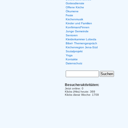
Gottesdienste
Offene Kirche
Ökumene
Feste
Kirchenmusik
Kinder und Familien
Konfirmand*innen
Junge Gemeinde
Senioren
Kleiderkammer Lobeda
Bibel- Themengespräch
Kirchenregion Jena-Süd
Sozialprojekt
Yoga
Kontakte
Datenschutz
Besucheraktivitäten:
Jetzt online: 0
Klicks (Hits) heute: 369
Klicks diese Woche: 1709