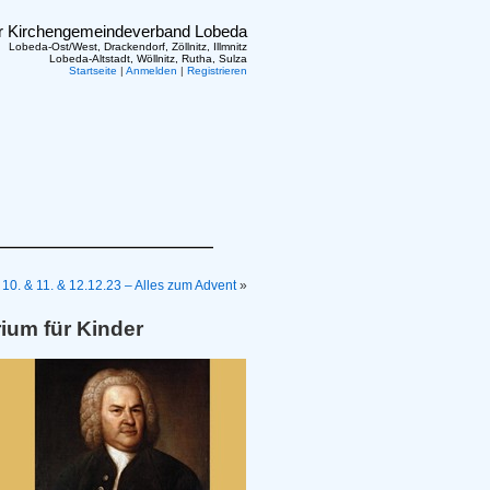
er Kirchengemeindeverband Lobeda
Lobeda-Ost/West, Drackendorf, Zöllnitz, Illmnitz
Lobeda-Altstadt, Wöllnitz, Rutha, Sulza
Startseite
|
Anmelden
|
Registrieren
 10. & 11. & 12.12.23 – Alles zum Advent
»
rium für Kinder