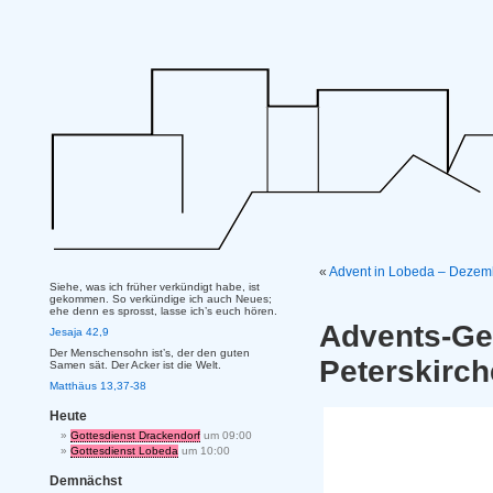
«
Advent in Lobeda – Deze
Siehe, was ich früher verkündigt habe, ist
gekommen. So verkündige ich auch Neues;
ehe denn es sprosst, lasse ich’s euch hören.
Advents-Ge
Jesaja 42,9
Der Menschensohn ist’s, der den guten
Peterskirch
Samen sät. Der Acker ist die Welt.
Matthäus 13,37-38
Heute
Gottesdienst Drackendorf
um 09:00
Gottesdienst Lobeda
um 10:00
Demnächst