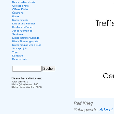
Besuchsdienstkreis
Gottesdienste
Offene Kirche
Ökumene
Feste
Kirchenmusik
Kinder und Familien
Konfirmand*innen
Junge Gemeinde
Senioren
Kleiderkammer Lobeda
Bibel- Themengespräch
Kirchenregion Jena-Süd
Sozialprojekt
Yoga
Kontakte
Datenschutz
Besucheraktivitäten:
Jetzt online: 1
Klicks (Hits) heute: 285
Klicks diese Woche: 3030
Ralf Krieg
Schlagworte:
Advent