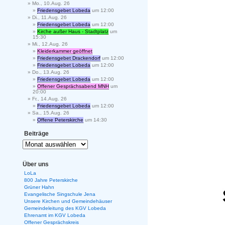
Mo., 10.Aug. 26
Friedensgebet Lobeda
um 12:00
Di., 11.Aug. 26
Friedensgebet Lobeda
um 12:00
Kirche außer Haus - Stadtplatz
um
15:30
Mi., 12.Aug. 26
Kleiderkammer geöffnet
Friedensgebet Drackendorf
um 12:00
Friedensgebet Lobeda
um 12:00
Do., 13.Aug. 26
Friedensgebet Lobeda
um 12:00
Offener Gesprächsabend MNH
um
20:00
Fr., 14.Aug. 26
Friedensgebet Lobeda
um 12:00
Sa., 15.Aug. 26
Offene Peterskirche
um 14:30
Beiträge
Über uns
LoLa
800 Jahre Peterskirche
Grüner Hahn
Evangelische Singschule Jena
Unsere Kirchen und Gemeindehäuser
Gemeindeleitung des KGV Lobeda
Ehrenamt im KGV Lobeda
Offener Gesprächskreis