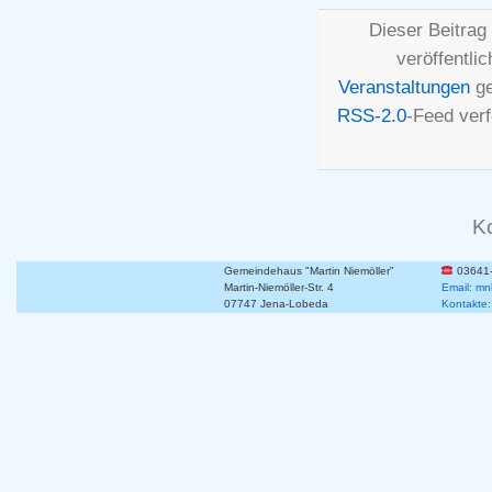
Dieser Beitra
veröffentli
Veranstaltungen
ge
RSS-2.0
-Feed ver
K
Gemeindehaus "Martin Niemöller"
03641
Martin-Niemöller-Str. 4
Email: mn
07747 Jena-Lobeda
Kontakte