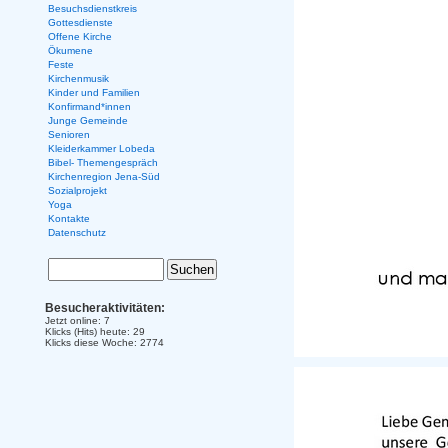
Besuchsdienstkreis
Gottesdienste
Offene Kirche
Ökumene
Feste
Kirchenmusik
Kinder und Familien
Konfirmand*innen
Junge Gemeinde
Senioren
Kleiderkammer Lobeda
Bibel- Themengespräch
Kirchenregion Jena-Süd
Sozialprojekt
Yoga
Kontakte
Datenschutz
Besucheraktivitäten:
Jetzt online: 7
Klicks (Hits) heute: 29
Klicks diese Woche: 2774