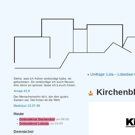
«
Umfrage: Lola – Lobedaer 
Siehe, was ich früher verkündigt habe, ist
gekommen. So verkündige ich auch Neues;
ehe denn es sprosst, lasse ich’s euch hören.
Kirchenbl
Jesaja 42,9
Der Menschensohn ist’s, der den guten
Samen sät. Der Acker ist die Welt.
Matthäus 13,37-38
Heute
Gottesdienst Drackendorf
um 09:00
Gottesdienst Lobeda
um 10:00
Demnächst