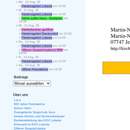
Mo., 10.Aug. 26
Friedensgebet Lobeda
um 12:00
Di., 11.Aug. 26
Friedensgebet Lobeda
um 12:00
Kirche außer Haus - Stadtplatz
um
15:30
Mi., 12.Aug. 26
Kleiderkammer geöffnet
Friedensgebet Drackendorf
um 12:00
Friedensgebet Lobeda
um 12:00
Do., 13.Aug. 26
Friedensgebet Lobeda
um 12:00
Offener Gesprächsabend MNH
um
20:00
Fr., 14.Aug. 26
Friedensgebet Lobeda
um 12:00
Sa., 15.Aug. 26
Offene Peterskirche
um 14:30
Beiträge
Über uns
LoLa
800 Jahre Peterskirche
Grüner Hahn
Evangelische Singschule Jena
Unsere Kirchen und Gemeindehäuser
Gemeindeleitung des KGV Lobeda
Ehrenamt im KGV Lobeda
Offener Gesprächskreis