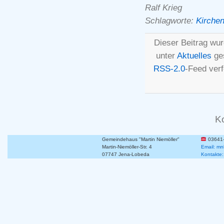
Ralf Krieg
Schlagworte:
Kirchen
Dieser Beitrag wur
unter
Aktuelles
ges
RSS-2.0
-Feed ver
K
Gemeindehaus "Martin Niemöller"
03641
Martin-Niemöller-Str. 4
Email: mn
07747 Jena-Lobeda
Kontakte