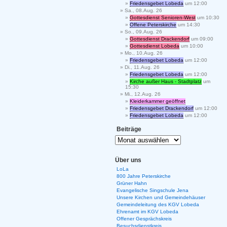
Friedensgebet Lobeda
um 12:00
Sa., 08.Aug. 26
Gottesdienst Senioren-West
um 10:30
Offene Peterskirche
um 14:30
So., 09.Aug. 26
Gottesdienst Drackendorf
um 09:00
Gottesdienst Lobeda
um 10:00
Mo., 10.Aug. 26
Friedensgebet Lobeda
um 12:00
Di., 11.Aug. 26
Friedensgebet Lobeda
um 12:00
Kirche außer Haus - Stadtplatz
um
15:30
Mi., 12.Aug. 26
Kleiderkammer geöffnet
Friedensgebet Drackendorf
um 12:00
Friedensgebet Lobeda
um 12:00
Beiträge
Über uns
LoLa
800 Jahre Peterskirche
Grüner Hahn
Evangelische Singschule Jena
Unsere Kirchen und Gemeindehäuser
Gemeindeleitung des KGV Lobeda
Ehrenamt im KGV Lobeda
Offener Gesprächskreis
Besuchsdienstkreis