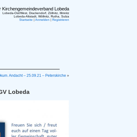
er Kirchengemeindeverband Lobeda
Lobeda-Ost/West, Drackendorf, Zöllnitz, Illmnitz
Lobeda-Altstadt, Wöllnitz, Rutha, Sulza
Startseite
|
Anmelden
|
Registrieren
kum. Andacht – 25.09.21 – Peterskirche
»
 KGV Lobeda