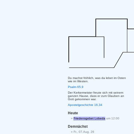
Du machst fröhlich, was da lebet im Osten
wie im Westen.
Psalm 65,9
Der Kerkermeister freute sich mit seinem
ganzen Hause, dass er zum Glauben an
Gott gekommen war.
Apostelgeschichte 16,34
Heute
Friedensgebet Lobeda
um 12:00
Demnächst
Fr., 07.Aug. 26