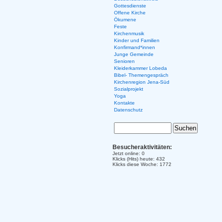
Gottesdienste
Offene Kirche
Ökumene
Feste
Kirchenmusik
Kinder und Familien
Konfirmand*innen
Junge Gemeinde
Senioren
Kleiderkammer Lobeda
Bibel- Themengespräch
Kirchenregion Jena-Süd
Sozialprojekt
Yoga
Kontakte
Datenschutz
Besucheraktivitäten:
Jetzt online: 0
Klicks (Hits) heute: 432
Klicks diese Woche: 1772