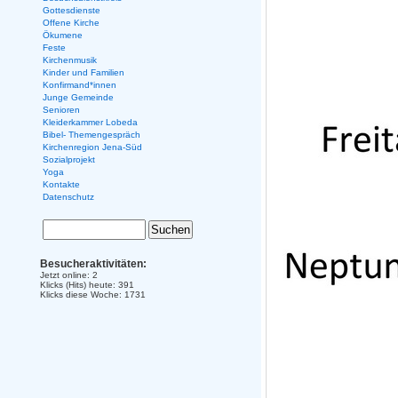
Gottesdienste
Offene Kirche
Ökumene
Feste
Kirchenmusik
Kinder und Familien
Konfirmand*innen
Junge Gemeinde
Senioren
Kleiderkammer Lobeda
Bibel- Themengespräch
Kirchenregion Jena-Süd
Sozialprojekt
Yoga
Kontakte
Datenschutz
Besucheraktivitäten:
Jetzt online: 2
Klicks (Hits) heute: 391
Klicks diese Woche: 1731