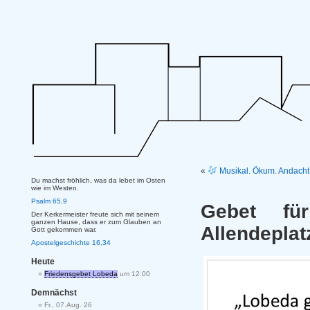
«
Musikal. Ökum. Andacht 
Du machst fröhlich, was da lebet im Osten
wie im Westen.
Psalm 65,9
Gebet fü
Der Kerkermeister freute sich mit seinem
ganzen Hause, dass er zum Glauben an
Allendepla
Gott gekommen war.
Apostelgeschichte 16,34
Heute
Friedensgebet Lobeda
um 12:00
Demnächst
Fr., 07.Aug. 26