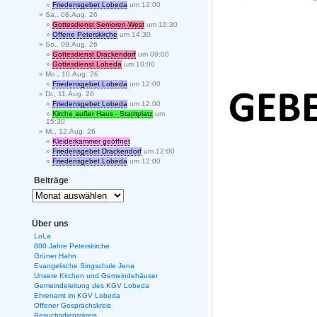
Friedensgebet Lobeda
um 12:00
Sa., 08.Aug. 26
Gottesdienst Senioren-West
um 10:30
Offene Peterskirche
um 14:30
So., 09.Aug. 26
Gottesdienst Drackendorf
um 09:00
Gottesdienst Lobeda
um 10:00
Mo., 10.Aug. 26
Friedensgebet Lobeda
um 12:00
Di., 11.Aug. 26
Friedensgebet Lobeda
um 12:00
Kirche außer Haus - Stadtplatz
um
15:30
Mi., 12.Aug. 26
Kleiderkammer geöffnet
Friedensgebet Drackendorf
um 12:00
Friedensgebet Lobeda
um 12:00
Beiträge
Über uns
LoLa
800 Jahre Peterskirche
Grüner Hahn
Evangelische Singschule Jena
Unsere Kirchen und Gemeindehäuser
Gemeindeleitung des KGV Lobeda
Ehrenamt im KGV Lobeda
Offener Gesprächskreis
Besuchsdienstkreis