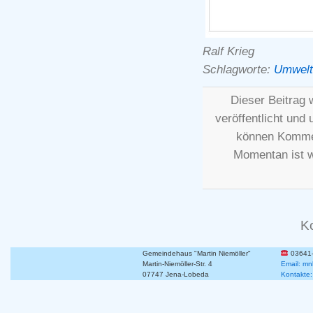
Ralf Krieg
Schlagworte:
Umwelt
Dieser Beitrag
veröffentlicht und 
können Kommen
Momentan ist 
K
Gemeindehaus "Martin Niemöller"
03641
Martin-Niemöller-Str. 4
Email: mn
07747 Jena-Lobeda
Kontakte