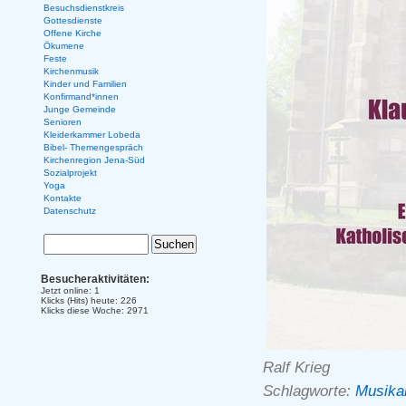
Besuchsdienstkreis
Gottesdienste
Offene Kirche
Ökumene
Feste
Kirchenmusik
Kinder und Familien
Konfirmand*innen
Junge Gemeinde
Senioren
Kleiderkammer Lobeda
Bibel- Themengespräch
Kirchenregion Jena-Süd
Sozialprojekt
Yoga
Kontakte
Datenschutz
Besucheraktivitäten:
Jetzt online: 1
Klicks (Hits) heute: 226
Klicks diese Woche: 2971
Ralf Krieg
Schlagworte:
Musika