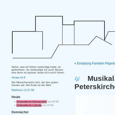
«
Einladung Familien Pilger
Siehe, was ich früher verkündigt habe, ist
gekommen. So verkündige ich auch Neues;
ehe denn es sprosst, lasse ich’s euch hören.
Musikal
Jesaja 42,9
Der Menschensohn ist’s, der den guten
Peterskirch
Samen sät. Der Acker ist die Welt.
Matthäus 13,37-38
Heute
Gottesdienst Drackendorf
um 09:00
Gottesdienst Lobeda
um 10:00
Demnächst