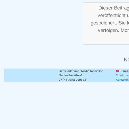
Dieser Beitra
veröffentlicht
gespeichert. Sie
verfolgen. Mo
K
Gemeindehaus "Martin Niemöller"
03641
Martin-Niemöller-Str. 4
Email: mn
07747 Jena-Lobeda
Kontakte