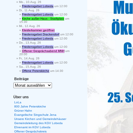
Mo., 10.Aug. 26
Friedensgebet Lobeda
um 12:00
Di., 11.Aug. 26
Friedensgebet Lobeda
um 12:00
Kirche außer Haus - Stadtplatz
um
15:30
Mi., 12.Aug. 26
Kleiderkammer geöffnet
Friedensgebet Drackendorf
um 12:00
Friedensgebet Lobeda
um 12:00
Do., 13.Aug. 26
Friedensgebet Lobeda
um 12:00
Offener Gesprächsabend MNH
um
20:00
Fr., 14.Aug. 26
Friedensgebet Lobeda
um 12:00
Sa., 15.Aug. 26
Offene Peterskirche
um 14:30
Beiträge
Über uns
LoLa
800 Jahre Peterskirche
Grüner Hahn
Evangelische Singschule Jena
Unsere Kirchen und Gemeindehäuser
Gemeindeleitung des KGV Lobeda
Ehrenamt im KGV Lobeda
Offener Gesprächskreis