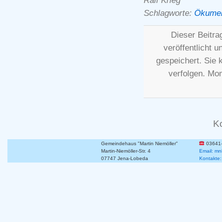
Ralf Krieg
Schlagworte:
Ökume
Dieser Beitr
veröffentlicht u
gespeichert. Sie
verfolgen. Mo
K
Gemeindehaus "Martin Niemöller"
03641
Martin-Niemöller-Str. 4
Email: mn
07747 Jena-Lobeda
Kontakte