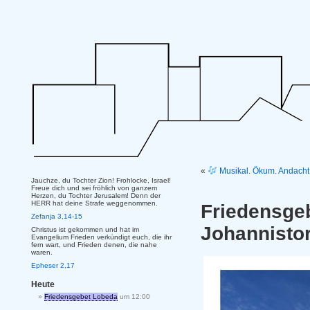
«
Musikal. Ökum. Andacht 
Jauchze, du Tochter Zion! Frohlocke, Israel!
Freue dich und sei fröhlich von ganzem
Herzen, du Tochter Jerusalem! Denn der
HERR hat deine Strafe weggenommen.
Friedens
Zefanja 3,14-15
Johannisto
Christus ist gekommen und hat im
Evangelium Frieden verkündigt euch, die ihr
fern wart, und Frieden denen, die nahe
waren.
Epheser 2,17
Heute
Friedensgebet Lobeda
um 12:00