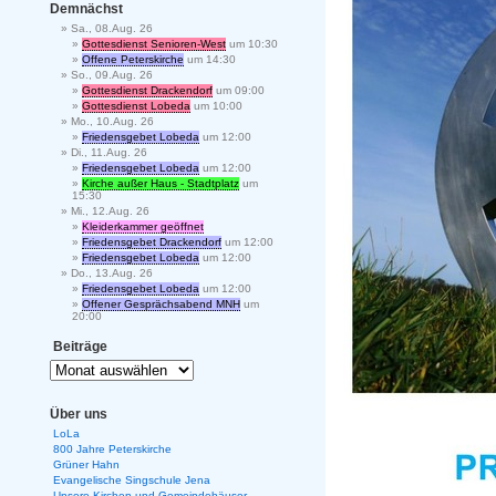
Demnächst
Sa., 08.Aug. 26
Gottesdienst Senioren-West
um 10:30
Offene Peterskirche
um 14:30
So., 09.Aug. 26
Gottesdienst Drackendorf
um 09:00
Gottesdienst Lobeda
um 10:00
Mo., 10.Aug. 26
Friedensgebet Lobeda
um 12:00
Di., 11.Aug. 26
Friedensgebet Lobeda
um 12:00
Kirche außer Haus - Stadtplatz
um
15:30
Mi., 12.Aug. 26
Kleiderkammer geöffnet
Friedensgebet Drackendorf
um 12:00
Friedensgebet Lobeda
um 12:00
Do., 13.Aug. 26
Friedensgebet Lobeda
um 12:00
Offener Gesprächsabend MNH
um
20:00
Beiträge
Über uns
LoLa
800 Jahre Peterskirche
Grüner Hahn
Evangelische Singschule Jena
Unsere Kirchen und Gemeindehäuser