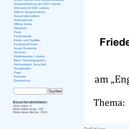
Gemeindeleitung des KGV Lobeda
Ehrenamt im KGV Lobeda
Offener Gesprächskreis
Besuchsdienstkreis
Gottesdienste
Offene Kirche
Ökumene
Feste
Kirchenmusik
Kinder und Familien
Konfirmand*innen
Junge Gemeinde
Senioren
Kleiderkammer Lobeda
Bibel- Themengespräch
Kirchenregion Jena-Süd
Sozialprojekt
Yoga
Kontakte
Datenschutz
Besucheraktivitäten:
Jetzt online: 0
Klicks (Hits) heute: 122
Klicks diese Woche: 2024