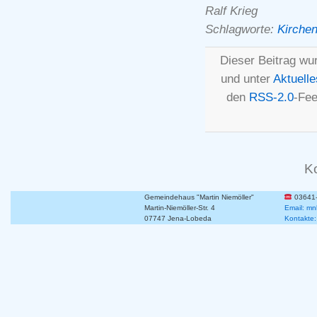
Ralf Krieg
Schlagworte:
Kirchen
Dieser Beitrag wur
und unter
Aktuelle
den
RSS-2.0
-Fee
K
Gemeindehaus "Martin Niemöller"
03641
Martin-Niemöller-Str. 4
Email: mn
07747 Jena-Lobeda
Kontakte