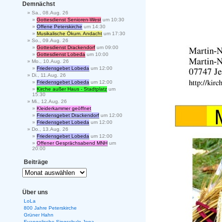
Demnächst
Sa., 08.Aug. 26
Gottesdienst Senioren-West
um 10:30
Offene Peterskirche
um 14:30
Musikalische Ökum. Andacht
um 17:30
So., 09.Aug. 26
Gottesdienst Drackendorf
um 09:00
Gottesdienst Lobeda
um 10:00
Mo., 10.Aug. 26
Friedensgebet Lobeda
um 12:00
Di., 11.Aug. 26
Friedensgebet Lobeda
um 12:00
Kirche außer Haus - Stadtplatz
um
15:30
Mi., 12.Aug. 26
Kleiderkammer geöffnet
Friedensgebet Drackendorf
um 12:00
Friedensgebet Lobeda
um 12:00
Do., 13.Aug. 26
Friedensgebet Lobeda
um 12:00
Offener Gesprächsabend MNH
um
20:00
Beiträge
Über uns
LoLa
800 Jahre Peterskirche
Grüner Hahn
Evangelische Singschule Jena