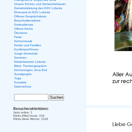
Unsere Kirchen und Gemeindehäuser
Gemeindeleitung des KGV Lobeda
Ehrenamt im KGV Lobeda
Offener Gesprächskreis
Besuchsdienstkreis
Gottesdienste
Offene Kirche
Ökumene
Feste
Kirchenmusik
Kinder und Familien
Konfirmand*innen
Junge Gemeinde
Senioren
Kleiderkammer Lobeda
Bibel- Themengespräch
Kirchenregion Jena-Süd
Sozialprojekt
Yoga
Kontakte
Datenschutz
Besucheraktivitäten:
Jetzt online: 1
Klicks (Hits) heute: 216
Klicks diese Woche: 2118