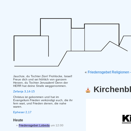
«
Friedensgebet Religionen 
Jauchze, du Tochter Zion! Frohlocke, Israel!
Freue dich und sei fröhlich von ganzem
Herzen, du Tochter Jerusalem! Denn der
HERR hat deine Strafe weggenommen.
Kirchenbl
Zefanja 3,14-15
Christus ist gekommen und hat im
Evangelium Frieden verkündigt euch, die ihr
fern wart, und Frieden denen, die nahe
waren.
Epheser 2,17
Heute
Friedensgebet Lobeda
um 12:00