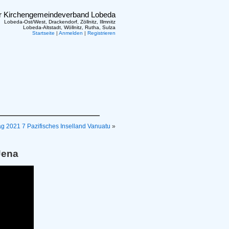
er Kirchengemeindeverband Lobeda
Lobeda-Ost/West, Drackendorf, Zöllnitz, Illmnitz
Lobeda-Altstadt, Wöllnitz, Rutha, Sulza
Startseite
|
Anmelden
|
Registrieren
g 2021 7 Pazifisches Inselland Vanuatu
»
Jena