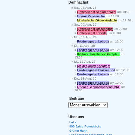
Demnächst
Sa., 08.Aug. 26
Gottesdienst Senioren-West
um 10:30
Offene Peterskirche
um 14:30
Musikalische Ökum. Andacht
um 17:30
So., 09.Aug. 26
Gottesdienst Drackendorf
um 09:00
Gottesdienst Lobeda
um 10:00
Mo., 10.Aug. 26
Friedensgebet Lobeda
um 12:00
Di., 11.Aug. 26
Friedensgebet Lobeda
um 12:00
Kirche außer Haus - Stadtplatz
um
15:30
Mi., 12.Aug. 26
Kleiderkammer geöffnet
Friedensgebet Drackendorf
um 12:00
Friedensgebet Lobeda
um 12:00
Do., 13.Aug. 26
Friedensgebet Lobeda
um 12:00
Offener Gesprächsabend MNH
um
20:00
Beiträge
Über uns
LoLa
800 Jahre Peterskirche
Grüner Hahn
Evangelische Singschule Jena