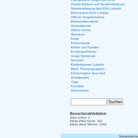
Unsere Kirchen und Gemeindehäuser
Gemeindeleitung des KGV Lobeda
Ehrenamt im KGV Lobeda
Offener Gesprächskreis
Besuchsdienstkreis
Gottesdienste
Offene Kirche
Ökumene
Feste
Kirchenmusik
Kinder und Familien
Konfirmand*innen
Junge Gemeinde
Senioren
Kleiderkammer Lobeda
Bibel- Themengespräch
Kirchenregion Jena-Süd
Sozialprojekt
Yoga
Kontakte
Datenschutz
Besucheraktivitäten:
Jetzt online: 1
Klicks (Hits) heute: 342
Klicks diese Woche: 2244
Gemeindehaus