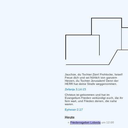
Jauchze, du Tochter Zion! Frohlocke, Israel!
Freue dich und sei fröhlich von ganzem
Herzen, du Tochter Jerusalem! Denn der
HERR hat deine Strafe weggenommen.
Zefanja 3,14-15
Christus ist gekommen und hat im
Evangelium Frieden verkündigt euch, die ihr
fern wart, und Frieden denen, die nahe
waren.
Epheser 2,17
Heute
Friedensgebet Lobeda
um 12:00