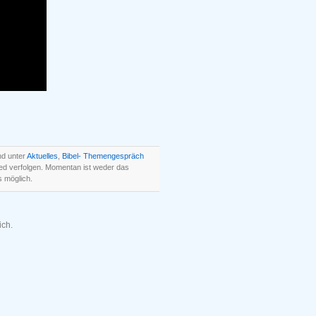
nd unter
Aktuelles
,
Bibel- Themengespräch
ed verfolgen. Momentan ist weder das
 möglich.
ich.