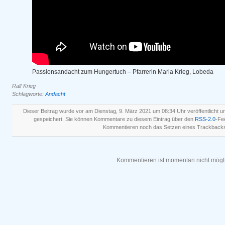
Passionsandacht zum Hungertuch – Pfarrerin Maria Krieg, Lobeda
Ralf Krieg
Schlagworte:
Andacht
Dieser Beitrag wurde vor am Dienstag, 9. März 2021 um 08:34 Uhr veröffentlicht u
gespeichert. Sie können Kommentare zu diesem Eintrag über den
RSS-2.0
-Fe
Kommentieren noch das Setzen eines Trackbacks
Kommentieren ist momentan nicht mögl