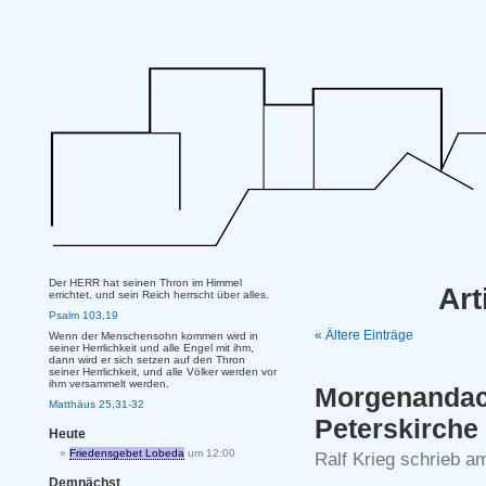
Der HERR hat seinen Thron im Himmel
Art
errichtet, und sein Reich herrscht über alles.
Psalm 103,19
« Ältere Einträge
Wenn der Menschensohn kommen wird in
seiner Herrlichkeit und alle Engel mit ihm,
dann wird er sich setzen auf den Thron
seiner Herrlichkeit, und alle Völker werden vor
ihm versammelt werden.
Morgenand
Matthäus 25,31-32
Peterskirche
Heute
Friedensgebet Lobeda
um 12:00
Ralf Krieg schrieb 
Demnächst