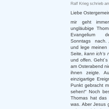
Ralf Krieg schrieb am
Liebe Ostergemei
mir geht imme
ungläubige Tho
Evangelium d
Sonntags nach. „
und lege meinen 
Seite,
kann ich’s 
und offen. Geht´
am Osterabend nic
ihnen zeigte. 
einzigartige Erei
Punkt gebracht m
sehen!“ Noch bes
Thomas hat das z
was. Aber Jesus g