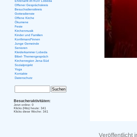
Ehrenamt im KGV Lobeda
Offener Gesprächskreis
Besuchsdienstkreis
Gottesdienste
Offene Kirche
Ökumene
Feste
Kirchenmusik
Kinder und Familien
Konfirmand*innen
Junge Gemeinde
Senioren
Kleiderkammer Lobeda
Bibel- Themengespräch
Kirchenregion Jena-Süd
Sozialprojekt
Yoga
Kontakte
Datenschutz
Besucheraktivitäten:
Jetzt online: 0
Klicks (Hits) heute: 341
Klicks diese Woche: 341
Veröffentlicht 