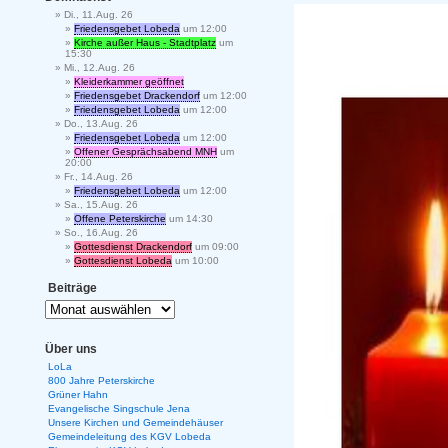
Di., 11.Aug. 26
Friedensgebet Lobeda
um 12:00
Kirche außer Haus - Stadtplatz
um
15:30
Mi., 12.Aug. 26
Kleiderkammer geöffnet
Friedensgebet Drackendorf
um 12:00
Friedensgebet Lobeda
um 12:00
Do., 13.Aug. 26
Friedensgebet Lobeda
um 12:00
Offener Gesprächsabend MNH
um
20:00
Fr., 14.Aug. 26
Friedensgebet Lobeda
um 12:00
Sa., 15.Aug. 26
Offene Peterskirche
um 14:30
So., 16.Aug. 26
Gottesdienst Drackendorf
um 09:00
Gottesdienst Lobeda
um 10:00
Beiträge
Über uns
LoLa
800 Jahre Peterskirche
Grüner Hahn
Evangelische Singschule Jena
Unsere Kirchen und Gemeindehäuser
Gemeindeleitung des KGV Lobeda