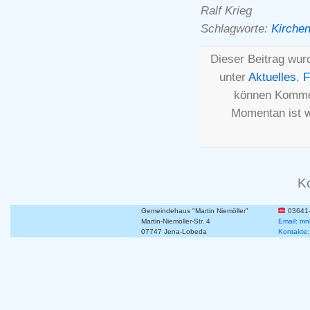
Ralf Krieg
Schlagworte:
Kirchen
Dieser Beitrag wur
unter
Aktuelles
,
F
können Kommen
Momentan ist 
K
Gemeindehaus "Martin Niemöller"
03641
Martin-Niemöller-Str. 4
Email: mn
07747 Jena-Lobeda
Kontakte