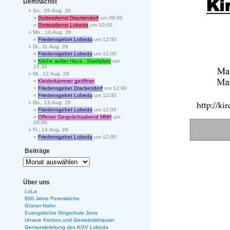
Demnächst
So., 09.Aug. 26
Gottesdienst Drackendorf
um 09:00
Gottesdienst Lobeda
um 10:00
Mo., 10.Aug. 26
Friedensgebet Lobeda
um 12:00
Di., 11.Aug. 26
Friedensgebet Lobeda
um 12:00
Kirche außer Haus - Stadtplatz
um
15:30
Mi., 12.Aug. 26
Kleiderkammer geöffnet
Friedensgebet Drackendorf
um 12:00
Friedensgebet Lobeda
um 12:00
Do., 13.Aug. 26
Friedensgebet Lobeda
um 12:00
Offener Gesprächsabend MNH
um
20:00
Fr., 14.Aug. 26
Friedensgebet Lobeda
um 12:00
Beiträge
Über uns
LoLa
800 Jahre Peterskirche
Grüner Hahn
Evangelische Singschule Jena
Unsere Kirchen und Gemeindehäuser
Gemeindeleitung des KGV Lobeda