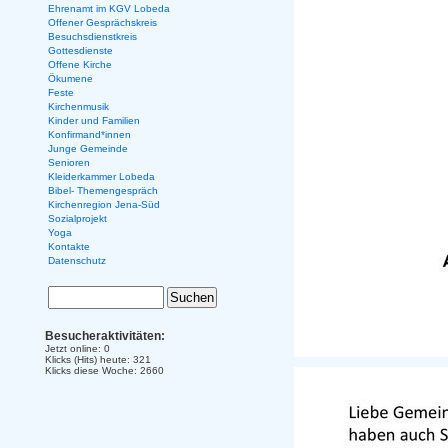
Ehrenamt im KGV Lobeda
Offener Gesprächskreis
Besuchsdienstkreis
Gottesdienste
Offene Kirche
Ökumene
Feste
Kirchenmusik
Kinder und Familien
Konfirmand*innen
Junge Gemeinde
Senioren
Kleiderkammer Lobeda
Bibel- Themengespräch
Kirchenregion Jena-Süd
Sozialprojekt
Yoga
Kontakte
Datenschutz
Besucheraktivitäten:
Jetzt online: 0
Klicks (Hits) heute: 321
Klicks diese Woche: 2660