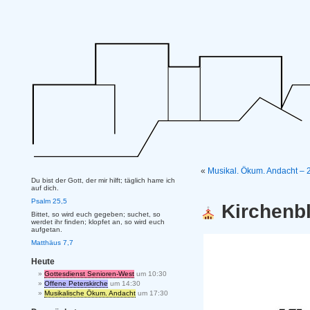
«
Musikal. Ökum. Andacht – 2
Du bist der Gott, der mir hilft; täglich harre ich
auf dich.
Psalm 25,5
Kirchenbl
Bittet, so wird euch gegeben; suchet, so
werdet ihr finden; klopfet an, so wird euch
aufgetan.
Matthäus 7,7
Heute
Gottesdienst Senioren-West
um 10:30
Offene Peterskirche
um 14:30
Musikalische Ökum. Andacht
um 17:30