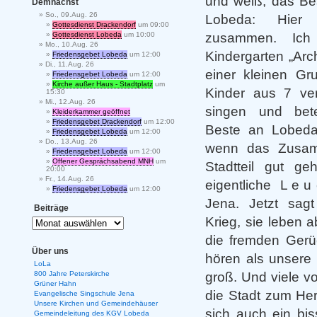
und weiß, das Be
Demnächst
So., 09.Aug. 26
Lobeda: Hier
Gottesdienst Drackendorf
um 09:00
zusammen. I
Gottesdienst Lobeda
um 10:00
Mo., 10.Aug. 26
Kindergarten „Arc
Friedensgebet Lobeda
um 12:00
Di., 11.Aug. 26
einer kleinen Gr
Friedensgebet Lobeda
um 12:00
Kirche außer Haus - Stadtplatz
um
Kinder aus 7 ve
15:30
Mi., 12.Aug. 26
singen und be
Kleiderkammer geöffnet
Friedensgebet Drackendorf
um 12:00
Beste an Lobeda 
Friedensgebet Lobeda
um 12:00
Do., 13.Aug. 26
wenn das Zusam
Friedensgebet Lobeda
um 12:00
Offener Gesprächsabend MNH
um
Stadtteil gut ge
20:00
Fr., 14.Aug. 26
eigentliche L e u 
Friedensgebet Lobeda
um 12:00
Jena. Jetzt sag
Beiträge
Krieg, sie leben 
die fremden Gerü
Über uns
hören als unsere 
LoLa
groß. Und viele vo
800 Jahre Peterskirche
Grüner Hahn
die Stadt zum Her
Evangelische Singschule Jena
Unsere Kirchen und Gemeindehäuser
sich auch ein bi
Gemeindeleitung des KGV Lobeda