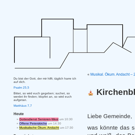
«
Musikal. Ökum. Andacht – 2
Du bist der Gott, der mir hilft; täglich harre ich
auf dich.
Psalm 25,5
Kirchenbl
Bittet, so wird euch gegeben; suchet, so
werdet ihr finden; klopfet an, so wird euch
aufgetan.
Matthäus 7,7
Heute
Liebe Gemeinde,
Gottesdienst Senioren-West
um 10:30
Offene Peterskirche
um 14:30
was könnte das se
Musikalische Ökum. Andacht
um 17:30