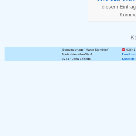
diesem Eintra
Kommen
K
Gemeindehaus "Martin Niemöller"
03641
Martin-Niemöller-Str. 4
Email: mn
07747 Jena-Lobeda
Kontakte