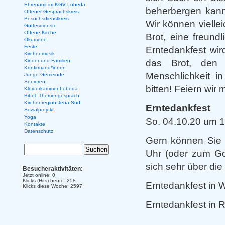
Ehrenamt im KGV Lobeda
beherbergen kann,
Offener Gesprächskreis
Besuchsdienstkreis
Wir können vielle
Gottesdienste
Offene Kirche
Brot, eine freun
Ökumene
Feste
Erntedankfest wir
Kirchenmusik
das Brot, den 
Kinder und Familien
Konfirmand*innen
Menschlichkeit 
Junge Gemeinde
Senioren
bitten! Feiern wir 
Kleiderkammer Lobeda
Bibel- Themengespräch
Kirchenregion Jena-Süd
Erntedankfest
Sozialprojekt
Yoga
So. 04.10.20 um 1
Kontakte
Datenschutz
Gern können Sie 
Uhr (oder zum Got
sich sehr über di
Besucheraktivitäten:
Jetzt online: 0
Klicks (Hits) heute: 258
Erntedankfest in 
Klicks diese Woche: 2597
Erntedankfest i