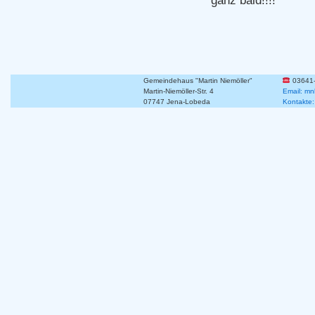
ganz bald!!!!
Gemeindehaus "Martin Niemöller"
03641
Martin-Niemöller-Str. 4
Email: mn
07747 Jena-Lobeda
Kontakte