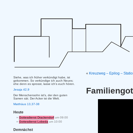
«
Kreuzweg – Epilog – Statio
Siehe, was ich früher verkündigt habe, ist
gekommen. So verkündige ich auch Neues;
ehe denn es sprosst, lasse ich’s euch hören.
Familiengot
Jesaja 42,9
Der Menschensohn ist’s, der den guten
Samen sät. Der Acker ist die Welt.
Matthäus 13,37-38
Heute
Gottesdienst Drackendorf
um 09:00
Gottesdienst Lobeda
um 10:00
Demnächst