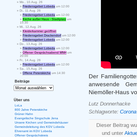
Mo., 10.Aug. 26
Friedensgebet Lobeda
um 12:00
Di., 11.Aug. 26
Friedensgebet Lobeda
um 12:00
Kirche außer Haus - Stadtplatz
um
15:30
Mi., 12.Aug. 26
Kleiderkammer geöffnet
Friedensgebet Drackendorf
um 12:00
Friedensgebet Lobeda
um 12:00
Do., 13.Aug. 26
Friedensgebet Lobeda
um 12:00
Offener Gesprächsabend MNH
um
20:00
Fr., 14.Aug. 26
Friedensgebet Lobeda
um 12:00
Sa., 15.Aug. 26
Offene Peterskirche
um 14:30
Der Familiengott
Beiträge
anwesende Geme
Niemöller-Haus vorb
Über uns
Lutz Donnerhacke
LoLa
800 Jahre Peterskirche
Schlagworte:
Corona
Grüner Hahn
Evangelische Singschule Jena
Unsere Kirchen und Gemeindehäuser
Dieser Beitrag wu
Gemeindeleitung des KGV Lobeda
Ehrenamt im KGV Lobeda
und unter
Aktue
Offener Gesprächskreis