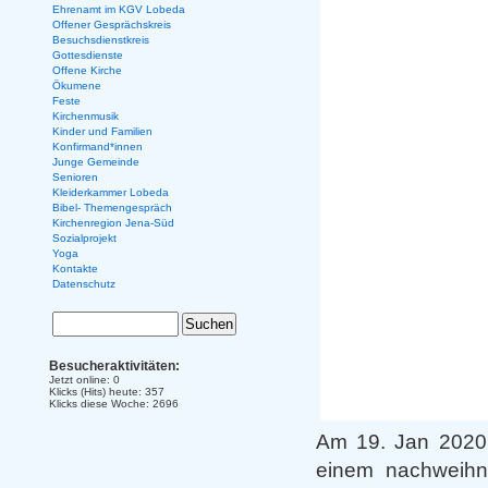
Ehrenamt im KGV Lobeda
Offener Gesprächskreis
Besuchsdienstkreis
Gottesdienste
Offene Kirche
Ökumene
Feste
Kirchenmusik
Kinder und Familien
Konfirmand*innen
Junge Gemeinde
Senioren
Kleiderkammer Lobeda
Bibel- Themengespräch
Kirchenregion Jena-Süd
Sozialprojekt
Yoga
Kontakte
Datenschutz
Besucheraktivitäten:
Jetzt online: 0
Klicks (Hits) heute: 357
Klicks diese Woche: 2696
Am 19. Jan 2020
einem nachweihna