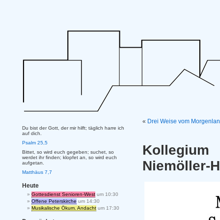
«
Drei Weise vom Morgenland
Du bist der Gott, der mir hilft; täglich harre ich
auf dich.
Psalm 25,5
Kollegium
Bittet, so wird euch gegeben; suchet, so
werdet ihr finden; klopfet an, so wird euch
Niemöller-
aufgetan.
Matthäus 7,7
Heute
Gottesdienst Senioren-West
um 10:30
Offene Peterskirche
um 14:30
Musikalische Ökum. Andacht
um 17:30