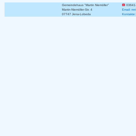
Gemeindehaus "Martin Niemöller"
03641
Martin-Niemöller-Str. 4
Email: mn
07747 Jena-Lobeda
Kontakte