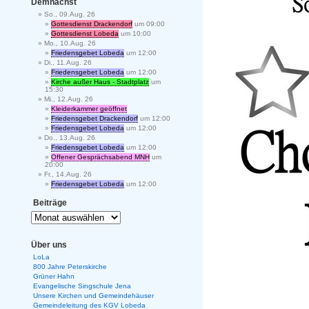
Demnächst
So., 09.Aug. 26
Gottesdienst Drackendorf
um 09:00
Gottesdienst Lobeda
um 10:00
Mo., 10.Aug. 26
Friedensgebet Lobeda
um 12:00
Di., 11.Aug. 26
Friedensgebet Lobeda
um 12:00
Kirche außer Haus - Stadtplatz
um
15:30
Mi., 12.Aug. 26
Kleiderkammer geöffnet
Friedensgebet Drackendorf
um 12:00
Friedensgebet Lobeda
um 12:00
Do., 13.Aug. 26
Friedensgebet Lobeda
um 12:00
Offener Gesprächsabend MNH
um
20:00
Fr., 14.Aug. 26
Friedensgebet Lobeda
um 12:00
Beiträge
Über uns
LoLa
800 Jahre Peterskirche
Grüner Hahn
Evangelische Singschule Jena
Unsere Kirchen und Gemeindehäuser
Gemeindeleitung des KGV Lobeda