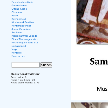
Besuchsdienstkreis
Gottesdienste
Offene Kirche
Ökumene
Feste
Kirchenmusik
Kinder und Familien
Konfirmand*innen
Junge Gemeinde
Senioren
Kleiderkammer Lobeda
Bibel- Themengespräch
Kirchenregion Jena-Süd
Sozialprojekt
Yoga
Kontakte
Datenschutz
Besucheraktivitäten:
Jetzt online: 0
Klicks (Hits) heute: 30
Klicks diese Woche: 2775