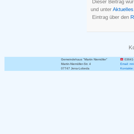
Dieser Beitrag wur
und unter
Aktuelles
Eintrag über den
R
K
Gemeindehaus "Martin Niemöller"
03641
Martin-Niemöller-Str. 4
Email: mn
07747 Jena-Lobeda
Kontakte