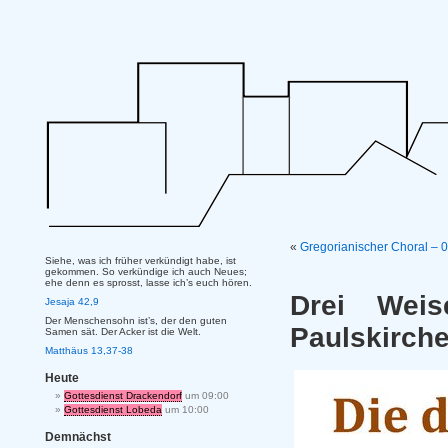
«
Gregorianischer Choral – 
Siehe, was ich früher verkündigt habe, ist
gekommen. So verkündige ich auch Neues;
ehe denn es sprosst, lasse ich’s euch hören.
Drei Wei
Jesaja 42,9
Der Menschensohn ist’s, der den guten
Paulskirche
Samen sät. Der Acker ist die Welt.
Matthäus 13,37-38
Heute
Gottesdienst Drackendorf
um 09:00
Gottesdienst Lobeda
um 10:00
Demnächst