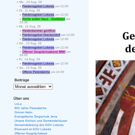
Mo., 10.Aug. 26
Friedensgebet Lobeda
um 12:00
Di., 11.Aug. 26
Friedensgebet Lobeda
um 12:00
Kirche außer Haus - Stadtplatz
um
15:30
Mi., 12.Aug. 26
Kleiderkammer geöffnet
Friedensgebet Drackendorf
um 12:00
Friedensgebet Lobeda
um 12:00
Do., 13.Aug. 26
Friedensgebet Lobeda
um 12:00
Offener Gesprächsabend MNH
um
20:00
Fr., 14.Aug. 26
Friedensgebet Lobeda
um 12:00
Sa., 15.Aug. 26
Offene Peterskirche
um 14:30
Beiträge
Über uns
LoLa
800 Jahre Peterskirche
Grüner Hahn
Evangelische Singschule Jena
Unsere Kirchen und Gemeindehäuser
Gemeindeleitung des KGV Lobeda
Ehrenamt im KGV Lobeda
Offener Gesprächskreis