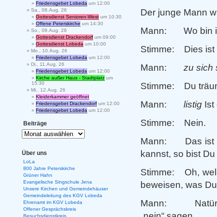
Friedensgebet Lobeda
um 12:00
Der junge Mann wa
Sa., 08.Aug. 26
Gottesdienst Senioren-West
um 10:30
Offene Peterskirche
um 14:30
Mann: Wo bin ich?
So., 09.Aug. 26
Gottesdienst Drackendorf
um 09:00
Gottesdienst Lobeda
um 10:00
Stimme: Dies ist 
Mo., 10.Aug. 26
Friedensgebet Lobeda
um 12:00
Di., 11.Aug. 26
Mann:
zu sich 
Friedensgebet Lobeda
um 12:00
Kirche außer Haus - Stadtplatz
um
15:30
Stimme: Du träumst
Mi., 12.Aug. 26
Kleiderkammer geöffnet
Mann:
listig
Ist
Friedensgebet Drackendorf
um 12:00
Friedensgebet Lobeda
um 12:00
Stimme: Nein.
Beiträge
Mann: Das ist Un
kannst, so bist Du
Über uns
LoLa
800 Jahre Peterskirche
Stimme: Oh, welch
Grüner Hahn
Evangelische Singschule Jena
beweisen, was Du
Unsere Kirchen und Gemeindehäuser
Gemeindeleitung des KGV Lobeda
Mann: Natürlich
Ehrenamt im KGV Lobeda
Offener Gesprächskreis
„nein“ sagen.
Besuchsdienstkreis