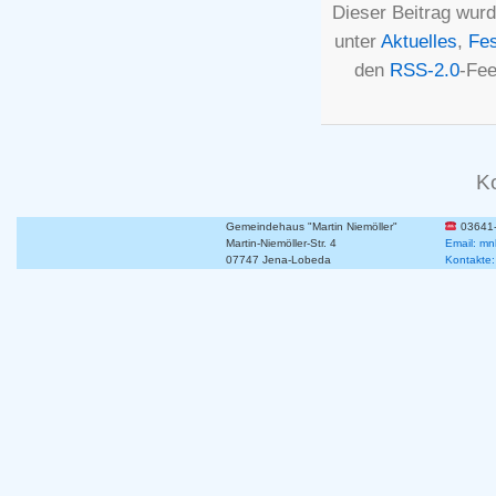
Dieser Beitrag wurd
unter
Aktuelles
,
Fe
den
RSS-2.0
-Fee
K
Gemeindehaus "Martin Niemöller"
03641
Martin-Niemöller-Str. 4
Email: mn
07747 Jena-Lobeda
Kontakte