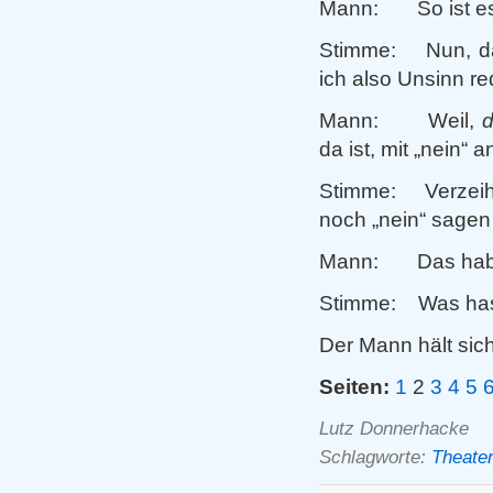
Mann: So ist es
Stimme: Nun, das
ich also Unsinn r
Mann: Weil,
d
da ist, mit „nein“
Stimme: Verzeih, 
noch „nein“ sage
Mann: Das hab‘ i
Stimme: Was has
Der Mann hält sich
Seiten:
1
2
3
4
5
Lutz Donnerhacke
Schlagworte:
Theate