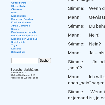
Gottesdienste
Offene Kirche
Stimme: Wenn dem
Ökumene
Feste
Kirchenmusik
Mann: Gewiss!
Kinder und Familien
Konfirmand*innen
Stimme: Du behau
Junge Gemeinde
Senioren
Kleiderkammer Lobeda
Mann: Nein!
Bibel- Themengespräch
Kirchenregion Jena-Süd
Sozialprojekt
Stimme: Nein?
Yoga
Kontakte
Mann: Ja – also,
Datenschutz
Stimme: Ja oder 
„nein“?
Besucheraktivitäten:
Jetzt online: 3
Klicks (Hits) heute: 216
Mann: Ich will sa
Klicks diese Woche: 1556
noch „nein“ sagen
Stimme: Wenn ich 
er jemand ist, ja 