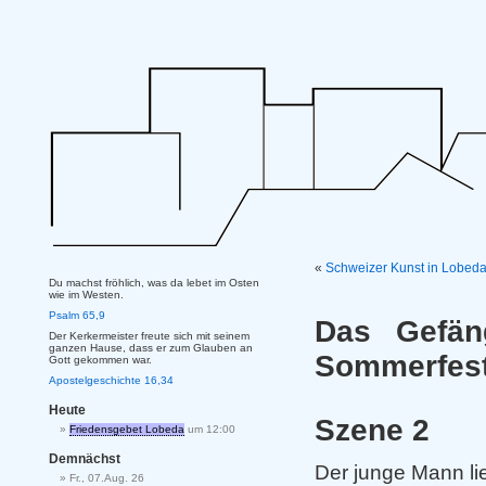
«
Schweizer Kunst in Lobed
Du machst fröhlich, was da lebet im Osten
wie im Westen.
Psalm 65,9
Das Gefän
Der Kerkermeister freute sich mit seinem
ganzen Hause, dass er zum Glauben an
Sommerfes
Gott gekommen war.
Apostelgeschichte 16,34
Heute
Szene 2
Friedensgebet Lobeda
um 12:00
Demnächst
Der junge Mann lie
Fr., 07.Aug. 26