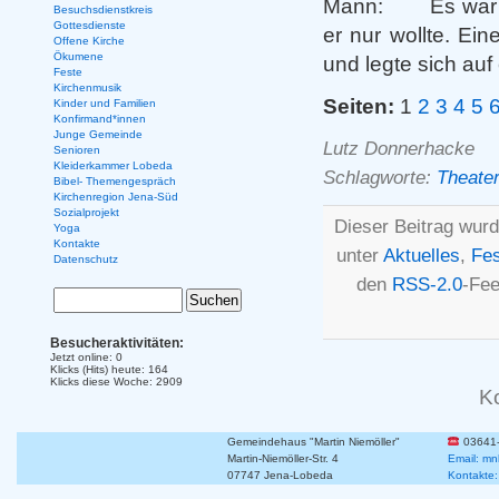
Mann: Es war ein
Besuchsdienstkreis
Gottesdienste
er nur wollte. Ei
Offene Kirche
Ökumene
und legte sich auf
Feste
Kirchenmusik
Seiten:
1
2
3
4
5
Kinder und Familien
Konfirmand*innen
Junge Gemeinde
Lutz Donnerhacke
Senioren
Kleiderkammer Lobeda
Schlagworte:
Theate
Bibel- Themengespräch
Kirchenregion Jena-Süd
Sozialprojekt
Dieser Beitrag wurd
Yoga
Kontakte
unter
Aktuelles
,
Fe
Datenschutz
den
RSS-2.0
-Fee
Besucheraktivitäten:
Jetzt online: 0
Klicks (Hits) heute: 164
Klicks diese Woche: 2909
K
Gemeindehaus "Martin Niemöller"
03641
Martin-Niemöller-Str. 4
Email: mn
07747 Jena-Lobeda
Kontakte