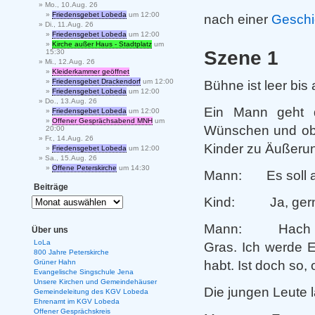
Mo., 10.Aug. 26
Friedensgebet Lobeda
um 12:00
nach einer
Geschi
Di., 11.Aug. 26
Friedensgebet Lobeda
um 12:00
Kirche außer Haus - Stadtplatz
um
Szene 1
15:30
Mi., 12.Aug. 26
Kleiderkammer geöffnet
Friedensgebet Drackendorf
um 12:00
Bühne ist leer bis 
Friedensgebet Lobeda
um 12:00
Do., 13.Aug. 26
Ein Mann geht d
Friedensgebet Lobeda
um 12:00
Offener Gesprächsabend MNH
um
Wünschen und ob d
20:00
Fr., 14.Aug. 26
Kinder zu Äußeru
Friedensgebet Lobeda
um 12:00
Sa., 15.Aug. 26
Offene Peterskirche
um 14:30
Mann: Es soll a
Beiträge
Kind: Ja, gern
Mann: Hach Kind
Über uns
LoLa
Gras. Ich werde E
800 Jahre Peterskirche
habt. Ist doch so,
Grüner Hahn
Evangelische Singschule Jena
Unsere Kirchen und Gemeindehäuser
Die jungen Leute 
Gemeindeleitung des KGV Lobeda
Ehrenamt im KGV Lobeda
Offener Gesprächskreis