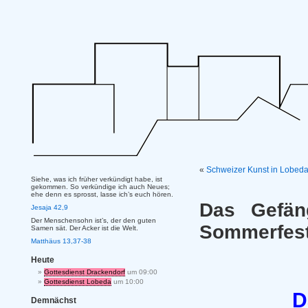
«
Schweizer Kunst in Lobed
Siehe, was ich früher verkündigt habe, ist
gekommen. So verkündige ich auch Neues;
ehe denn es sprosst, lasse ich’s euch hören.
Das Gefän
Jesaja 42,9
Der Menschensohn ist’s, der den guten
Sommerfes
Samen sät. Der Acker ist die Welt.
Matthäus 13,37-38
Heute
Gottesdienst Drackendorf
um 09:00
Gottesdienst Lobeda
um 10:00
D
Demnächst