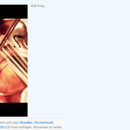
Ralf Krieg
icht und unter
Aktuelles
,
Kirchenmusik
,
SS-2.0
-Feed verfolgen. Momentan ist weder