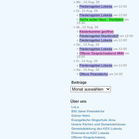
Mo., 10.Aug. 26
Friedensgebet Lobeda
um 12:00
Di., 11.Aug. 26
Friedensgebet Lobeda
um 12:00
Kirche außer Haus - Stadtplatz
um
15:30
Mi., 12.Aug. 26
Kleiderkammer geöffnet
Friedensgebet Drackendorf
um 12:00
Friedensgebet Lobeda
um 12:00
Do., 13.Aug. 26
Friedensgebet Lobeda
um 12:00
Offener Gesprächsabend MNH
um
20:00
Fr., 14.Aug. 26
Friedensgebet Lobeda
um 12:00
Sa., 15.Aug. 26
Offene Peterskirche
um 14:30
Beiträge
Über uns
LoLa
800 Jahre Peterskirche
Grüner Hahn
Evangelische Singschule Jena
Unsere Kirchen und Gemeindehäuser
Gemeindeleitung des KGV Lobeda
Ehrenamt im KGV Lobeda
Offener Gesprächskreis