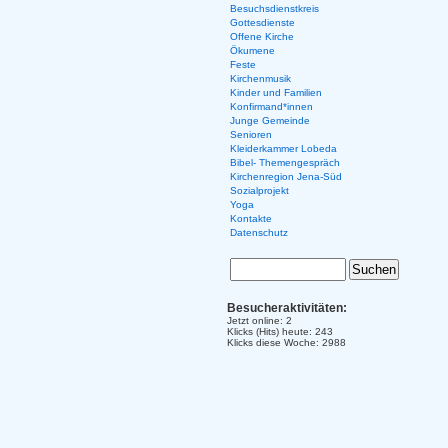
Besuchsdienstkreis
Gottesdienste
Offene Kirche
Ökumene
Feste
Kirchenmusik
Kinder und Familien
Konfirmand*innen
Junge Gemeinde
Senioren
Kleiderkammer Lobeda
Bibel- Themengespräch
Kirchenregion Jena-Süd
Sozialprojekt
Yoga
Kontakte
Datenschutz
Besucheraktivitäten:
Jetzt online: 2
Klicks (Hits) heute: 243
Klicks diese Woche: 2988