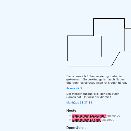
Siehe, was ich früher verkündigt habe, ist
gekommen. So verkündige ich auch Neues;
ehe denn es sprosst, lasse ich’s euch hören.
Jesaja 42,9
Der Menschensohn ist’s, der den guten
Samen sät. Der Acker ist die Welt.
Matthäus 13,37-38
Heute
Gottesdienst Drackendorf
um 09:00
Gottesdienst Lobeda
um 10:00
Demnächst