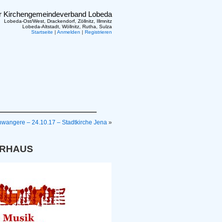
er Kirchengemeindeverband Lobeda
Lobeda-Ost/West, Drackendorf, Zöllnitz, Illmnitz
Lobeda-Altstadt, Wöllnitz, Rutha, Sulza
Startseite
|
Anmelden
|
Registrieren
hwangere – 24.10.17 – Stadtkirche Jena
»
LERHAUS