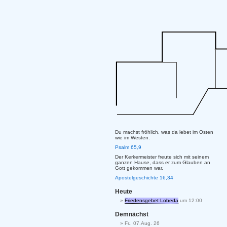
Du machst fröhlich, was da lebet im Osten
wie im Westen.
Psalm 65,9
Der Kerkermeister freute sich mit seinem
ganzen Hause, dass er zum Glauben an
Gott gekommen war.
Apostelgeschichte 16,34
Heute
Friedensgebet Lobeda
um 12:00
Demnächst
Fr., 07.Aug. 26