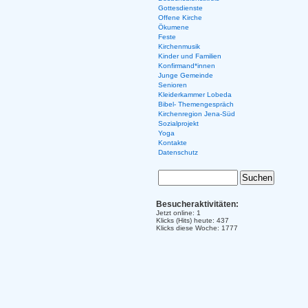
Gottesdienste
Offene Kirche
Ökumene
Feste
Kirchenmusik
Kinder und Familien
Konfirmand*innen
Junge Gemeinde
Senioren
Kleiderkammer Lobeda
Bibel- Themengespräch
Kirchenregion Jena-Süd
Sozialprojekt
Yoga
Kontakte
Datenschutz
Besucheraktivitäten:
Jetzt online: 1
Klicks (Hits) heute: 437
Klicks diese Woche: 1777