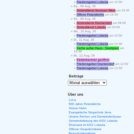
Friedensgebet Lobeda
um 12:00
Sa., 08.Aug. 26
Gottesdienst Senioren-West
um 10:30
Offene Peterskirche
um 14:30
So., 09.Aug. 26
Gottesdienst Drackendorf
um 09:00
Gottesdienst Lobeda
um 10:00
Mo., 10.Aug. 26
Friedensgebet Lobeda
um 12:00
Di., 11.Aug. 26
Friedensgebet Lobeda
um 12:00
Kirche außer Haus - Stadtplatz
um
15:30
Mi., 12.Aug. 26
Kleiderkammer geöffnet
Friedensgebet Drackendorf
um 12:00
Friedensgebet Lobeda
um 12:00
Beiträge
Über uns
LoLa
800 Jahre Peterskirche
Grüner Hahn
Evangelische Singschule Jena
Unsere Kirchen und Gemeindehäuser
Gemeindeleitung des KGV Lobeda
Ehrenamt im KGV Lobeda
Offener Gesprächskreis
Besuchsdienstkreis