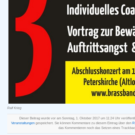
Ralf Krieg
Dieser Beitrag wurde vor am Sonntag, 1. Oktober 2017 um 11:24 Uhr veröffentl
Veranstaltungen
gespeichert. Sie können Kommentare zu diesem Eintrag über den
R
das Kommentieren noch das Setzen eines Trackbac