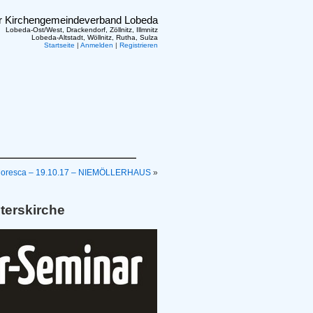
er Kirchengemeindeverband Lobeda
Lobeda-Ost/West, Drackendorf, Zöllnitz, Illmnitz
Lobeda-Altstadt, Wöllnitz, Rutha, Sulza
Startseite
|
Anmelden
|
Registrieren
Moresca – 19.10.17 – NIEMÖLLERHAUS
»
terskirche