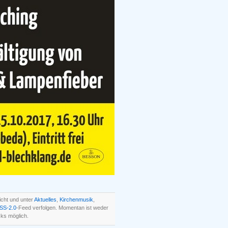
icht und unter
Aktuelles
,
Kirchenmusik
,
SS-2.0
-Feed verfolgen. Momentan ist weder
ks möglich.