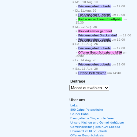
Mo., 10.Aug. 26
Friedensgebet Lobeda
um 12:00
Di., 11.Aug. 26
Friedensgebet Lobeda
um 12:00
Kirche außer Haus - Stadtplatz
um
15:30
Mi., 12.Aug. 26
Kleiderkammer geöffnet
Friedensgebet Drackendorf
um 12:00
Friedensgebet Lobeda
um 12:00
Do., 13.Aug. 26
Friedensgebet Lobeda
um 12:00
Offener Gesprächsabend MNH
um
20:00
Fr., 14.Aug. 26
Friedensgebet Lobeda
um 12:00
Sa., 15.Aug. 26
Offene Peterskirche
um 14:30
Beiträge
Über uns
LoLa
800 Jahre Peterskirche
Grüner Hahn
Evangelische Singschule Jena
Unsere Kirchen und Gemeindehäuser
Gemeindeleitung des KGV Lobeda
Ehrenamt im KGV Lobeda
Offener Gesprächskreis