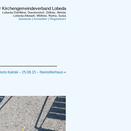
er Kirchengemeindeverband Lobeda
Lobeda-Ost/West, Drackendorf, Zöllnitz, Illmnitz
Lobeda-Altstadt, Wöllnitz, Rutha, Sulza
Startseite
|
Anmelden
|
Registrieren
oris Kaliski – 25.09.15 – Niemöllerhaus
»