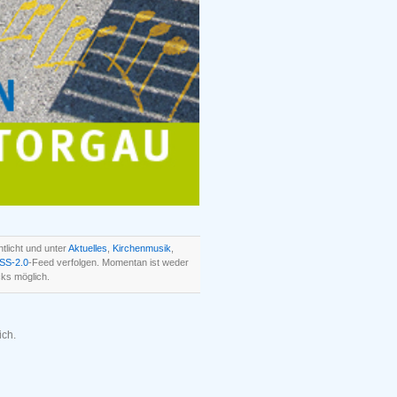
tlicht und unter
Aktuelles
,
Kirchenmusik
,
SS-2.0
-Feed verfolgen. Momentan ist weder
ks möglich.
ich.