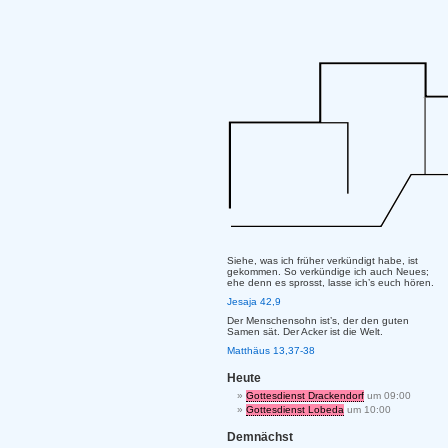
Siehe, was ich früher verkündigt habe, ist
gekommen. So verkündige ich auch Neues;
ehe denn es sprosst, lasse ich’s euch hören.
Jesaja 42,9
Der Menschensohn ist’s, der den guten
Samen sät. Der Acker ist die Welt.
Matthäus 13,37-38
Heute
Gottesdienst Drackendorf
um 09:00
Gottesdienst Lobeda
um 10:00
Demnächst