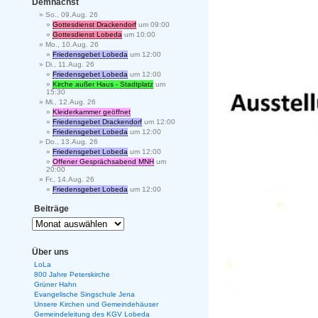
Demnächst
So., 09.Aug. 26
Gottesdienst Drackendorf
um 09:00
Gottesdienst Lobeda
um 10:00
Mo., 10.Aug. 26
Friedensgebet Lobeda
um 12:00
Di., 11.Aug. 26
Friedensgebet Lobeda
um 12:00
Kirche außer Haus - Stadtplatz
um
15:30
Mi., 12.Aug. 26
Kleiderkammer geöffnet
Friedensgebet Drackendorf
um 12:00
Friedensgebet Lobeda
um 12:00
Do., 13.Aug. 26
Friedensgebet Lobeda
um 12:00
Offener Gesprächsabend MNH
um
20:00
Fr., 14.Aug. 26
Friedensgebet Lobeda
um 12:00
Beiträge
Über uns
LoLa
800 Jahre Peterskirche
Grüner Hahn
Evangelische Singschule Jena
Unsere Kirchen und Gemeindehäuser
Gemeindeleitung des KGV Lobeda