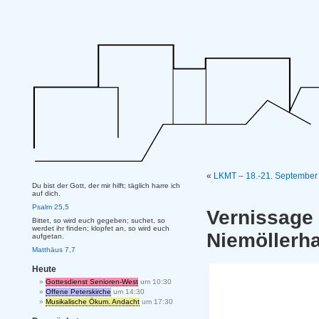
«
LKMT – 18.-21. September 
Du bist der Gott, der mir hilft; täglich harre ich
auf dich.
Psalm 25,5
Vernissa
Bittet, so wird euch gegeben; suchet, so
werdet ihr finden; klopfet an, so wird euch
Niemöllerh
aufgetan.
Matthäus 7,7
Heute
Gottesdienst Senioren-West
um 10:30
Offene Peterskirche
um 14:30
Musikalische Ökum. Andacht
um 17:30