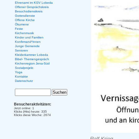
Ehrenamt im KGV Lobeda
Offener Gesprächskreis
Besuchsdienstkreis
Gottesdienste
Offene Kirche
Ökumene
Feste
Kirchenmusik
Kinder und Familien
Konfirmand*innen
Junge Gemeinde
Senioren
Kleiderkammer Lobeda
Bibel- Themengespräch
Kirchenregion Jena-Süd
Sozialprojekt
Yoga
Kontakte
Datenschutz
Besucheraktivitäten:
Jetzt online: 1
Klicks (Hits) heute: 335
Klicks diese Woche: 2674
Ralf Krieg