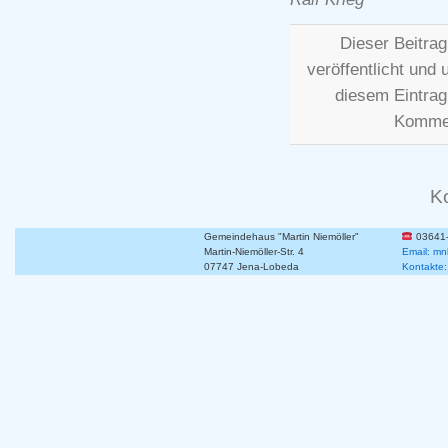
Dieser Beitra
veröffentlicht und 
diesem Eintra
Kommen
K
Gemeindehaus "Martin Niemöller"
03641
Martin-Niemöller-Str. 4
Email: mn
07747 Jena-Lobeda
Kontakte